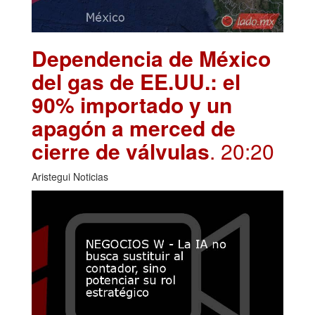
Dependencia de México
del gas de EE.UU.: el
90% importado y un
apagón a merced de
cierre de válvulas
. 20:20
Aristegui Noticias