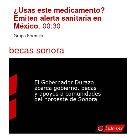
¿Usas este medicamento?
Emiten alerta sanitaria en
. 00:30
México
Grupo Fórmula
becas sonora