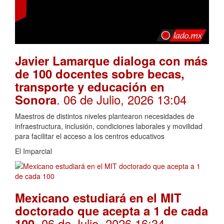
Javier Lamarque dialoga con más
de 100 docentes sobre becas,
transporte y educación en
. 06 de Julio, 2026 13:04
Sonora
Maestros de distintos niveles plantearon necesidades de
infraestructura, inclusión, condiciones laborales y movilidad
para facilitar el acceso a los centros educativos
El Imparcial
Mexicano estudiará en el MIT
doctorado que acepta a 1 de cada
. 06 de Julio, 2026 16:34
100