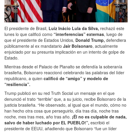
El presidente de Brasil,
Luiz Inácio Lula da Silva,
rechazó este
lunes lo que calificó como
“interferencias” externas
, luego de
que el presidente de Estados Unidos,
Donald Trump,
defendiera
públicamente al ex mandatario
Jair Bolsonaro
, actualmente
enjuiciado por su presunta implicación en un intento de golpe de
Estado.
Mientras desde el Palacio de Planalto se defendía la soberanía
brasileña, Bolsonaro reaccionó celebrando las palabras del líder
republicano, a quien
calificó de “amigo” y modelo de
“resiliencia”.
Trump publicó en su red Truth Social un mensaje en el que
denunció el trato “terrible” que, a su juicio, recibe Bolsonaro de la
justicia brasileña. “He observado, al igual que el mundo, cómo no
han hecho otra cosa que perseguirlo, día tras día, noche tras
noche, mes tras mes, año tras año.
¡Él no es culpable de nada,
salvo de haber luchado por EL PUEBLO!”,
escribió el
presidente de EEUU, añadiendo que Bolsonaro “fue un líder