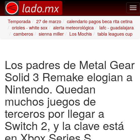
Tog
nav
Temporada
27 de marzo
calendario pagos beca rita cetina
orioles - white sox
alerta meteorológica
lafc - guadalajara
camberos
sienna miller
Los Mochis
tabla leagues cup
Los padres de Metal Gear
Solid 3 Remake elogian a
Nintendo. Quedan
muchos juegos de
terceros por llegar a
Switch 2, y la clave está
en Xbox Series S