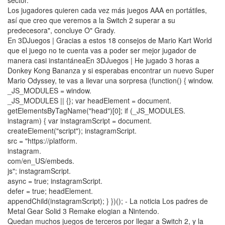
Los jugadores quieren cada vez más juegos AAA en portátiles,
así que creo que veremos a la Switch 2 superar a su
predecesora", concluye O" Grady.
En 3DJuegos | Gracias a estos 18 consejos de Mario Kart World
que el juego no te cuenta vas a poder ser mejor jugador de
manera casi instantáneaEn 3DJuegos | He jugado 3 horas a
Donkey Kong Bananza y si esperabas encontrar un nuevo Super
Mario Odyssey, te vas a llevar una sorpresa (function() { window.
_JS_MODULES = window.
_JS_MODULES || {}; var headElement = document.
getElementsByTagName("head")[0]; if (_JS_MODULES.
instagram) { var instagramScript = document.
createElement("script"); instagramScript.
src = "https://platform.
instagram.
com/en_US/embeds.
js"; instagramScript.
async = true; instagramScript.
defer = true; headElement.
appendChild(instagramScript); } })(); - La noticia Los padres de
Metal Gear Solid 3 Remake elogian a Nintendo.
Quedan muchos juegos de terceros por llegar a Switch 2, y la