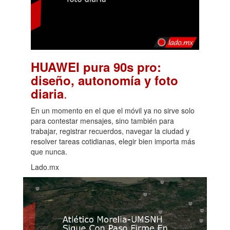
HUAWEI pura 90s pro:
diseño, autonomía y foto
.
diaria
En un momento en el que el móvil ya no sirve solo
para contestar mensajes, sino también para
trabajar, registrar recuerdos, navegar la ciudad y
resolver tareas cotidianas, elegir bien importa más
que nunca.
Lado.mx