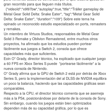
gran recorrido para que lleguen más títulos.
{"videoId":"x9l97bw","autoplay":true,"title":"Tráiler gameplay de
Metal Gear Solid Delta: Snake Eater", "tag":"Metal Gear Solid
Delta: Snake Eater", "duration":"109"} Sobre este tema ha
opinado un reconocido estudio especializado en ports, remasters
y remakes.
Un miembro de Virtuos Studios, responsables de Metal Gear
Solid 3 Remake y Oblivion Remastered, entre muchos otros
proyectos, ha afirmado que los estudios pueden portear
fácilmente sus juegos a Switch 2, consola que ofrece
capacidades más que suficientes.
Eoin O" Grady, director técnico, ha explicado que cualquier juego
a 60 FPS en Xbox Series S puede "portearse fácilmente" a la
nueva consola de Nintendo.
O" Grady afirma que la GPU de Switch 2 está por detrás de Xbox
Series S, pero la implementación del al DLSS de NVIDIA equilibra
un poco la balanza, haciendo que las capacidades gráficas sean
comparables.
Respecto a la CPU, el director técnico comenta que se asemeja
más a la PS4, posicionándose por delante de la consola de Sony.
Sin embargo, cuando los juegos están bien optimizados
dependen más de su capacidad gráfica, por lo que es