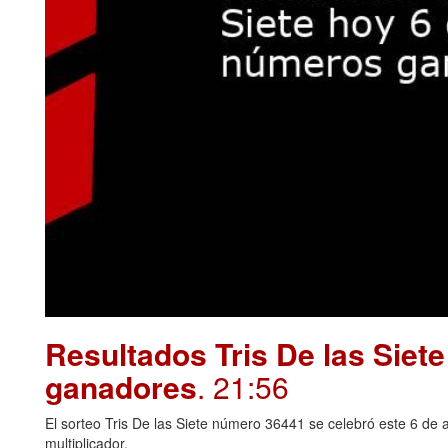
Resultados Tris De las Siet
ganadores
. 21:56
El sorteo Tris De las Siete número 36441 se celebró este 6 de 
multiplicador.