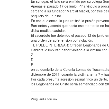
En su lugar, el fallo será emitido por su colega S
Apenas el pasado 17 de junio, Piña vinculó a proc
cercano a su fundador Marcial Maciel, por tres de
perjuicio de un niño.
En esa audiencia, la juez ratificó la prisión preve
Barrientos y asentó que hasta ese momento no hab
dicha medida cautelar.
El sacerdote fue detenido el pasado 12 de junio e
una orden de aprehensión por violación.
TE PUEDE INTERESAR: Ofrecen Legionarios de Cris
Cabrera le imputan haber violado a la víctima con i
Z.
D.
F.
en su domicilio de la Colonia Lomas de Tecamachal
diciembre de 2011, cuando la víctima tenía 7 y ha
Por cada presunta agresión sexual fincó un delito,
los Legionarios de Cristo sería sentenciado con 20
Vanguardia.com.mx