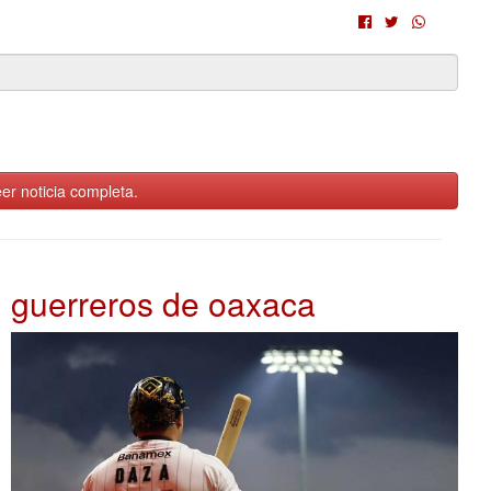
er noticia completa.
guerreros de oaxaca