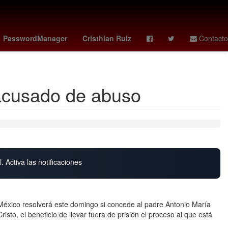
tch x ap
guardians - reds
vota la casa de los famosos mexico
PasswordManager
Cristhian Ruiz
Contacto
r acusado de abuso
. Activa las notificaciones
e México resolverá este domingo si concede al padre Antonio María
sto, el beneficio de llevar fuera de prisión el proceso al que está