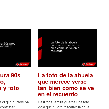
ura 90s
La foto de la abuela
o,
que merece verse
 y foto
tan bien como se ve
.
en el recuerdo
el que el móvil ya
Casi toda familia guarda una foto
 contestar
vieja que quiere rescatar: la de la