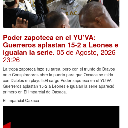
Poder zapoteca en el YU’VA:
Guerreros aplastan 15-2 a Leones e
. 05 de Agosto, 2026
igualan la serie
23:26
La tropa zapoteca hizo su tarea, pero con el triunfo de Bravos
ante Conspiradores abre la puerta para que Oaxaca se mida
con Diablos en playoffsEl cargo Poder zapoteca en el YU’VA:
Guerreros aplastan 15-2 a Leones e igualan la serie apareció
primero en El Imparcial de Oaxaca.
El Imparcial Oaxaca