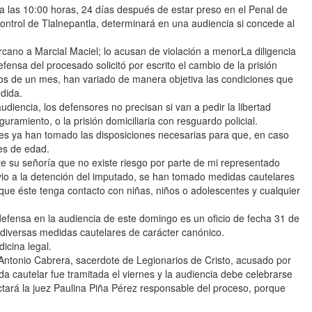
 a las 10:00 horas, 24 días después de estar preso en el Penal de
ontrol de Tlalnepantla, determinará en una audiencia si concede al
no a Marcial Maciel; lo acusan de violación a menorLa diligencia
fensa del procesado solicitó por escrito el cambio de la prisión
os de un mes, han variado de manera objetiva las condiciones que
edida.
udiencia, los defensores no precisan si van a pedir la libertad
amiento, o la prisión domiciliaria con resguardo policial.
les ya han tomado las disposiciones necesarias para que, en caso
res de edad.
nte su señoría que no existe riesgo por parte de mi representado
io a la detención del imputado, se han tomado medidas cautelares
r que éste tenga contacto con niñas, niños o adolescentes y cualquier
efensa en la audiencia de este domingo es un oficio de fecha 31 de
diversas medidas cautelares de carácter canónico.
icina legal.
tonio Cabrera, sacerdote de Legionarios de Cristo, acusado por
a cautelar fue tramitada el viernes y la audiencia debe celebrarse
ctará la juez Paulina Piña Pérez responsable del proceso, porque