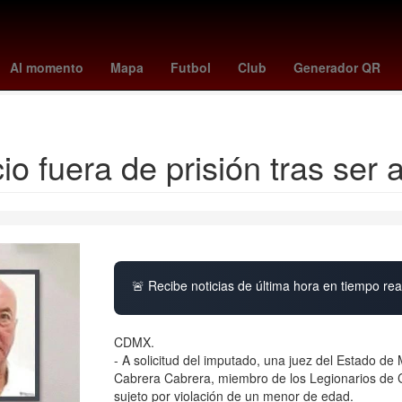
illies
tigers - blue jays
a que hora juega pumas vs pachuca
swa
Al momento
Mapa
Futbol
Club
Generador QR
yankees - mets
cio fuera de prisión tras se
🚨 Recibe noticias de última hora en tiempo real
CDMX.
- A solicitud del imputado, una juez del Estado d
Cabrera Cabrera, miembro de los Legionarios de Cri
sujeto por violación de un menor de edad.