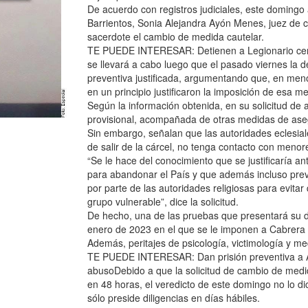
De acuerdo con registros judiciales, este domingo
Barrientos, Sonia Alejandra Ayón Menes, juez de c
sacerdote el cambio de medida cautelar.
TE PUEDE INTERESAR: Detienen a Legionario cerca
se llevará a cabo luego que el pasado viernes la de
preventiva justificada, argumentando que, en men
en un principio justificaron la imposición de esa m
Según la información obtenida, en su solicitud de a
provisional, acompañada de otras medidas de asegur
Sin embargo, señalan que las autoridades eclesia
de salir de la cárcel, no tenga contacto con meno
“Se le hace del conocimiento que se justificaría a
para abandonar el País y que además incluso prev
por parte de las autoridades religiosas para evita
grupo vulnerable”, dice la solicitud.
De hecho, una de las pruebas que presentará su d
enero de 2023 en el que se le imponen a Cabrera 
Además, peritajes de psicología, victimología y med
TE PUEDE INTERESAR: Dan prisión preventiva a An
abusoDebido a que la solicitud de cambio de medid
en 48 horas, el veredicto de este domingo no lo di
sólo preside diligencias en días hábiles.