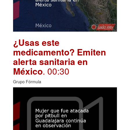
¿Usas este
medicamento? Emiten
alerta sanitaria en
México
. 00:30
Grupo Fórmula