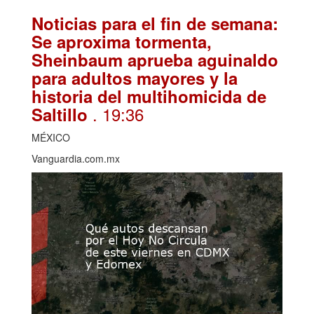
Noticias para el fin de semana:
Se aproxima tormenta,
Sheinbaum aprueba aguinaldo
para adultos mayores y la
historia del multihomicida de
. 19:36
Saltillo
MÉXICO
Vanguardia.com.mx