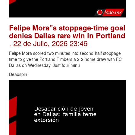
Felipe Mora"s stoppage-time goal
denies Dallas rare win in Portland
. 22 de Julio, 2026 23:46
Felipe Mora scored two minutes into second-half stoppage
time to give the Portland Timbers a 2-2 home draw with FC
Dallas on Wednesday.,Just four minu
Deadspin