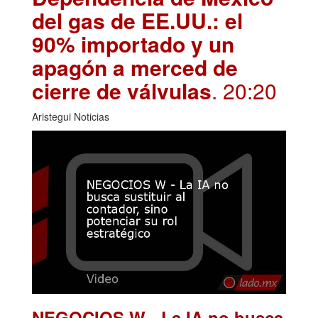
del gas de EE.UU.: el
90% importado y un
apagón a merced de
cierre de válvulas
. 20:20
Aristegui Noticias
NEGOCIOS W - La IA no busca