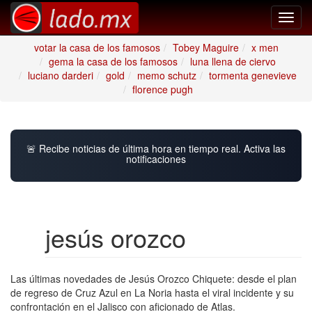
Toggl
navig
votar la casa de los famosos
Tobey Maguire
x men
gema la casa de los famosos
luna llena de ciervo
luciano darderi
gold
memo schutz
tormenta genevieve
florence pugh
🚨 Recibe noticias de última hora en tiempo real. Activa las
notificaciones
jesús orozco
Las últimas novedades de Jesús Orozco Chiquete: desde el plan
de regreso de Cruz Azul en La Noria hasta el viral incidente y su
confrontación en el Jalisco con aficionado de Atlas.