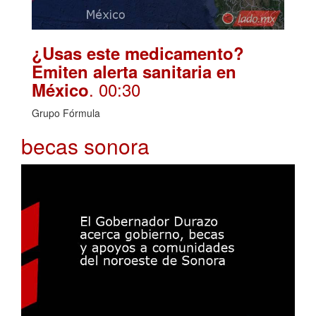
¿Usas este medicamento?
Emiten alerta sanitaria en
. 00:30
México
Grupo Fórmula
becas sonora