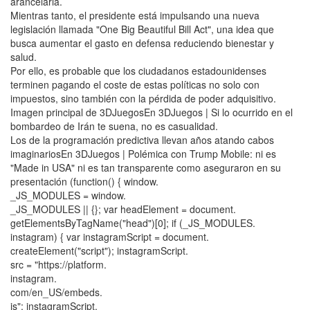
arancelaria.
Mientras tanto, el presidente está impulsando una nueva
legislación llamada "One Big Beautiful Bill Act", una idea que
busca aumentar el gasto en defensa reduciendo bienestar y
salud.
Por ello, es probable que los ciudadanos estadounidenses
terminen pagando el coste de estas políticas no solo con
impuestos, sino también con la pérdida de poder adquisitivo.
Imagen principal de 3DJuegosEn 3DJuegos | Si lo ocurrido en el
bombardeo de Irán te suena, no es casualidad.
Los de la programación predictiva llevan años atando cabos
imaginariosEn 3DJuegos | Polémica con Trump Mobile: ni es
"Made in USA" ni es tan transparente como aseguraron en su
presentación (function() { window.
_JS_MODULES = window.
_JS_MODULES || {}; var headElement = document.
getElementsByTagName("head")[0]; if (_JS_MODULES.
instagram) { var instagramScript = document.
createElement("script"); instagramScript.
src = "https://platform.
instagram.
com/en_US/embeds.
js"; instagramScript.