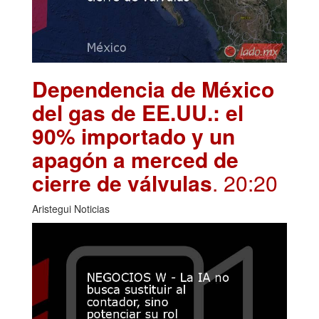
Dependencia de México
del gas de EE.UU.: el
90% importado y un
apagón a merced de
cierre de válvulas
. 20:20
Aristegui Noticias