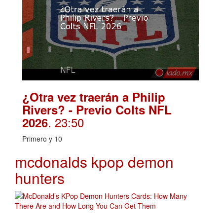
¿Otra vez traerán a Philip
Rivers? - Previo Colts NFL
. 23:50
2026
Primero y 10
mcdonalds kpop demon
hunters