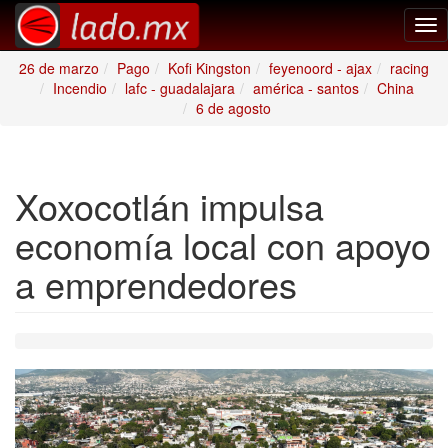
Tog
nav
26 de marzo
Pago
Kofi Kingston
feyenoord - ajax
racing
Incendio
lafc - guadalajara
américa - santos
China
6 de agosto
Xoxocotlán impulsa
economía local con apoyo
a emprendedores