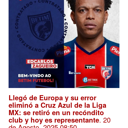
Llegó de Europa y su error
eliminó a Cruz Azul de la Liga
MX: se retiró en un recóndito
. 20
club y hoy es representante
de Agosto, 2025 08:50