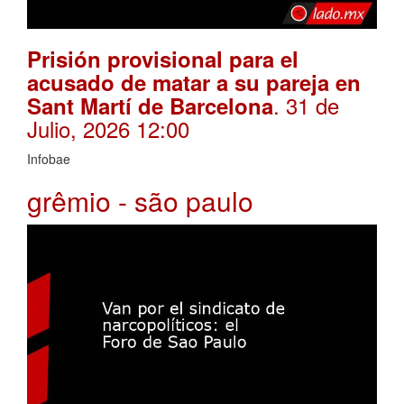
Prisión provisional para el
acusado de matar a su pareja en
. 31 de
Sant Martí de Barcelona
Julio, 2026 12:00
Infobae
grêmio - são paulo