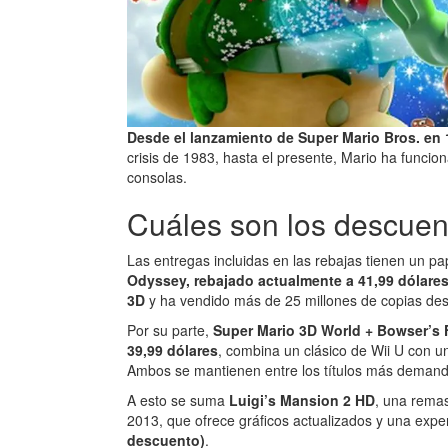
Desde el lanzamiento de Super Mario Bros. en
crisis de 1983, hasta el presente, Mario ha funci
consolas.
Cuáles son los descuent
Las entregas incluidas en las rebajas tienen un pa
Odyssey, rebajado actualmente a 41,99 dólares
3D
y ha vendido más de 25 millones de copias de
Por su parte,
Super Mario 3D World + Bowser’s 
39,99 dólares
, combina un clásico de Wii U con u
Ambos se mantienen entre los títulos más demand
A esto se suma
Luigi’s Mansion 2 HD
, una remas
2013, que ofrece gráficos actualizados y una exp
descuento)
.