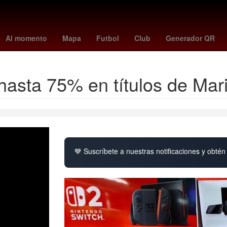
 League
paranaense - santos
de minaur
unam cuerpo
Puebla
Al momento
Mapa
Futbol
Club
Generador QR
hasta 75% en títulos de Mari
💙 Suscríbete a nuestras notificaciones y obtén 