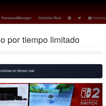
 de Zaragoza
trainspotting
pokemon 30 aniversario
PasswordManager
Cristhian Ruiz
Contacto
o por tiempo limitado
noticias en tiempo real