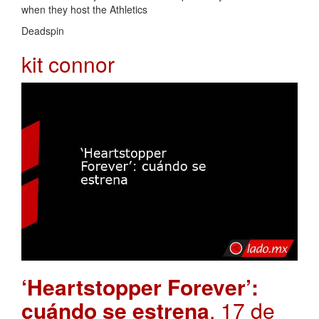
when they host the Athletics
Deadspin
kit connor
‘Heartstopper Forever’:
cuándo se estrena
. 17 de