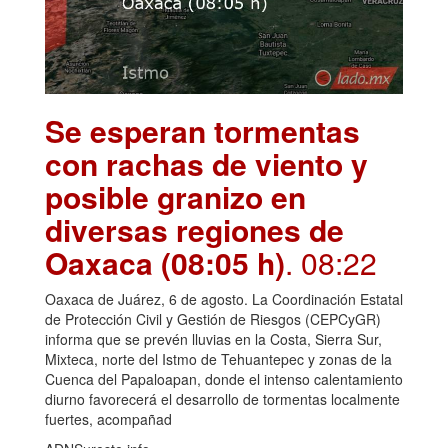
Se esperan tormentas
con rachas de viento y
posible granizo en
diversas regiones de
Oaxaca (08:05 h)
. 08:22
Oaxaca de Juárez, 6 de agosto. La Coordinación Estatal
de Protección Civil y Gestión de Riesgos (CEPCyGR)
informa que se prevén lluvias en la Costa, Sierra Sur,
Mixteca, norte del Istmo de Tehuantepec y zonas de la
Cuenca del Papaloapan, donde el intenso calentamiento
diurno favorecerá el desarrollo de tormentas localmente
fuertes, acompañad