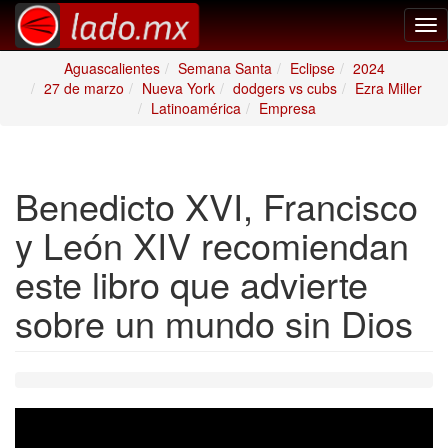
Tog
nav
Aguascalientes
Semana Santa
Eclipse
2024
27 de marzo
Nueva York
dodgers vs cubs
Ezra Miller
Latinoamérica
Empresa
Benedicto XVI, Francisco
y León XIV recomiendan
este libro que advierte
sobre un mundo sin Dios