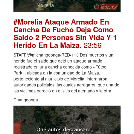
#Morelia Ataque Armado En
Cancha De Fucho Deja Como
Saldo 2 Personas Sin Vida Y 1
. 23:56
Herido En La Maiza
STAFF/@michangoonga/RED-113 Dos muertos y un
herido fue el saldo que dejó un ataque armado
registrado en una cancha conocida como «Fútbol
Park», ubicada en la comunidad de La Maiza,
perteneciente al municipio de Morelia, informaron
autoridades policiales, las cuales agregaron que una de
las víctimas pereció en el sitio del atentado y la otra
Changoonga