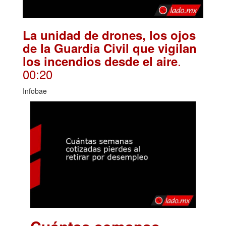
La unidad de drones, los ojos
de la Guardia Civil que vigilan
.
los incendios desde el aire
00:20
Infobae