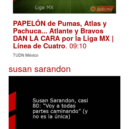
PAPELÓN de Pumas, Atlas y
Pachuca... Atlante y Bravos
DAN LA CARA por la Liga MX |
. 09:10
Línea de Cuatro
TUDN México
susan sarandon