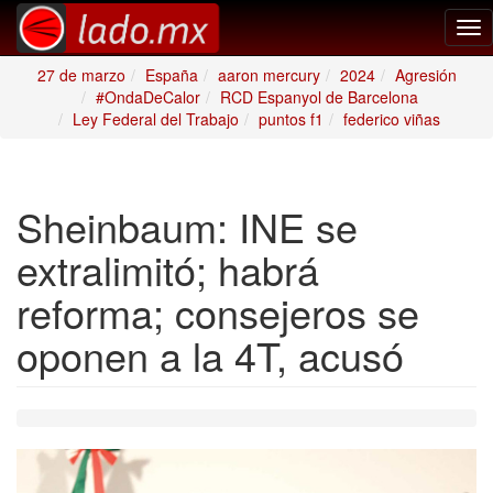
Tog
nav
27 de marzo
España
aaron mercury
2024
Agresión
#OndaDeCalor
RCD Espanyol de Barcelona
Ley Federal del Trabajo
puntos f1
federico viñas
Sheinbaum: INE se
extralimitó; habrá
reforma; consejeros se
oponen a la 4T, acusó