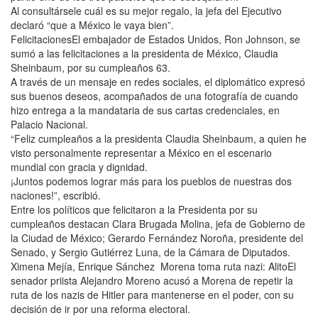
Al consultársele cuál es su mejor regalo, la jefa del Ejecutivo
declaró “que a México le vaya bien”.
FelicitacionesEl embajador de Estados Unidos, Ron Johnson, se
sumó a las felicitaciones a la presidenta de México, Claudia
Sheinbaum, por su cumpleaños 63.
A través de un mensaje en redes sociales, el diplomático expresó
sus buenos deseos, acompañados de una fotografía de cuando
hizo entrega a la mandataria de sus cartas credenciales, en
Palacio Nacional.
“Feliz cumpleaños a la presidenta Claudia Sheinbaum, a quien he
visto personalmente representar a México en el escenario
mundial con gracia y dignidad.
¡Juntos podemos lograr más para los pueblos de nuestras dos
naciones!”, escribió.
Entre los políticos que felicitaron a la Presidenta por su
cumpleaños destacan Clara Brugada Molina, jefa de Gobierno de
la Ciudad de México; Gerardo Fernández Noroña, presidente del
Senado, y Sergio Gutiérrez Luna, de la Cámara de Diputados.
Ximena Mejía, Enrique Sánchez Morena toma ruta nazi: AlitoEl
senador priista Alejandro Moreno acusó a Morena de repetir la
ruta de los nazis de Hitler para mantenerse en el poder, con su
decisión de ir por una reforma electoral.