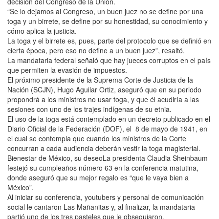
decisión del Congreso de la Unión.
“Se lo dejamos al Congreso, un buen juez no se define por una
toga y un birrete, se define por su honestidad, su conocimiento y
cómo aplica la justicia.
La toga y el birrete es, pues, parte del protocolo que se definió en
cierta época, pero eso no define a un buen juez”, resaltó.
La mandataria federal señaló que hay jueces corruptos en el país
que permiten la evasión de impuestos.
El próximo presidente de la Suprema Corte de Justicia de la
Nación (SCJN), Hugo Aguilar Ortiz, aseguró que en su periodo
propondrá a los ministros no usar toga, y que él acudiría a las
sesiones con uno de los trajes indígenas de su etnia.
El uso de la toga está contemplado en un decreto publicado en el
Diario Oficial de la Federación (DOF), el 8 de mayo de 1941, en
el cual se contempla que cuando los ministros de la Corte
concurran a cada audiencia deberán vestir la toga magisterial.
Bienestar de México, su deseoLa presidenta Claudia Sheinbaum
festejó su cumpleaños número 63 en la conferencia matutina,
donde aseguró que su mejor regalo es “que le vaya bien a
México”.
Al iniciar su conferencia, youtubers y personal de comunicación
social le cantaron Las Mañanitas y, al finalizar, la mandataria
partió uno de los tres pasteles que le obsequiaron.