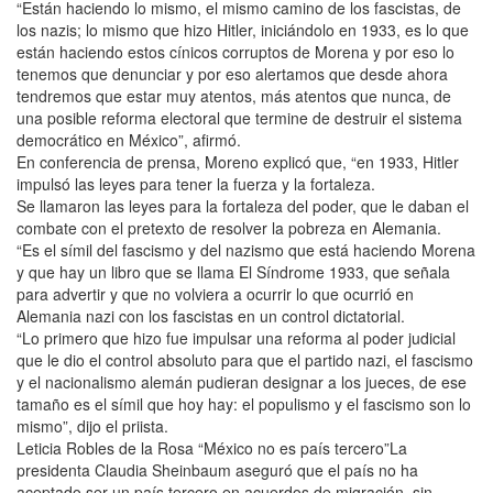
“Están haciendo lo mismo, el mismo camino de los fascistas, de
los nazis; lo mismo que hizo Hitler, iniciándolo en 1933, es lo que
están haciendo estos cínicos corruptos de Morena y por eso lo
tenemos que denunciar y por eso alertamos que desde ahora
tendremos que estar muy atentos, más atentos que nunca, de
una posible reforma electoral que termine de destruir el sistema
democrático en México”, afirmó.
En conferencia de prensa, Moreno explicó que, “en 1933, Hitler
impulsó las leyes para tener la fuerza y la fortaleza.
Se llamaron las leyes para la fortaleza del poder, que le daban el
combate con el pretexto de resolver la pobreza en Alemania.
“Es el símil del fascismo y del nazismo que está haciendo Morena
y que hay un libro que se llama El Síndrome 1933, que señala
para advertir y que no volviera a ocurrir lo que ocurrió en
Alemania nazi con los fascistas en un control dictatorial.
“Lo primero que hizo fue impulsar una reforma al poder judicial
que le dio el control absoluto para que el partido nazi, el fascismo
y el nacionalismo alemán pudieran designar a los jueces, de ese
tamaño es el símil que hoy hay: el populismo y el fascismo son lo
mismo”, dijo el priista.
Leticia Robles de la Rosa “México no es país tercero”La
presidenta Claudia Sheinbaum aseguró que el país no ha
aceptado ser un país tercero en acuerdos de migración, sin