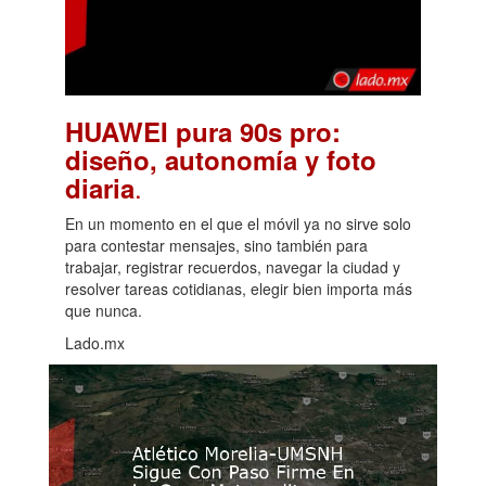
HUAWEI pura 90s pro:
diseño, autonomía y foto
.
diaria
En un momento en el que el móvil ya no sirve solo
para contestar mensajes, sino también para
trabajar, registrar recuerdos, navegar la ciudad y
resolver tareas cotidianas, elegir bien importa más
que nunca.
Lado.mx