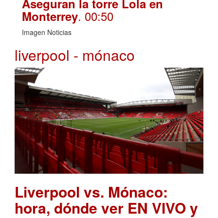
Aseguran la torre Lola en
. 00:50
Monterrey
Imagen Noticias
liverpool - mónaco
Liverpool vs. Mónaco:
hora, dónde ver EN VIVO y