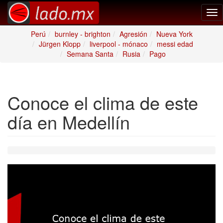
Tog
nav
Perú
burnley - brighton
Agresión
Nueva York
Jürgen Klopp
liverpool - mónaco
messi edad
Semana Santa
Rusia
Pago
Conoce el clima de este
día en Medellín