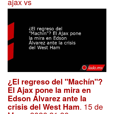
ajax vs
¿El regreso del "Machín"?
El Ajax pone la mira en
Edson Álvarez ante la
crisis del West Ham
. 15 de