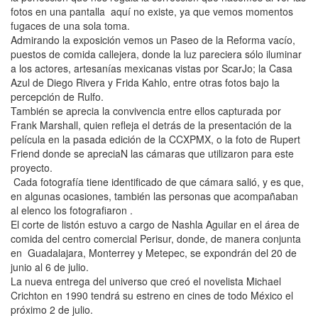
fotos en una pantalla aquí no existe, ya que vemos momentos
fugaces de una sola toma.
Admirando la exposición vemos un Paseo de la Reforma vacío,
puestos de comida callejera, donde la luz pareciera sólo iluminar
a los actores, artesanías mexicanas vistas por ScarJo; la Casa
Azul de Diego Rivera y Frida Kahlo, entre otras fotos bajo la
percepción de Rulfo.
También se aprecia la convivencia entre ellos capturada por
Frank Marshall, quien refleja el detrás de la presentación de la
película en la pasada edición de la CCXPMX, o la foto de Rupert
Friend donde se apreciaN las cámaras que utilizaron para este
proyecto.
Cada fotografía tiene identificado de que cámara salió, y es que,
en algunas ocasiones, también las personas que acompañaban
al elenco los fotografiaron .
El corte de listón estuvo a cargo de Nashla Aguilar en el área de
comida del centro comercial Perisur, donde, de manera conjunta
en Guadalajara, Monterrey y Metepec, se expondrán del 20 de
junio al 6 de julio.
La nueva entrega del universo que creó el novelista Michael
Crichton en 1990 tendrá su estreno en cines de todo México el
próximo 2 de julio.