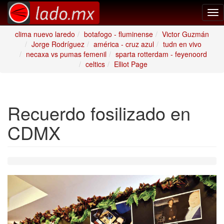
Tog
nav
clima nuevo laredo
botafogo - fluminense
Victor Guzmán
Jorge Rodríguez
américa - cruz azul
tudn en vivo
necaxa vs pumas femenil
sparta rotterdam - feyenoord
celtics
Elliot Page
Recuerdo fosilizado en
CDMX