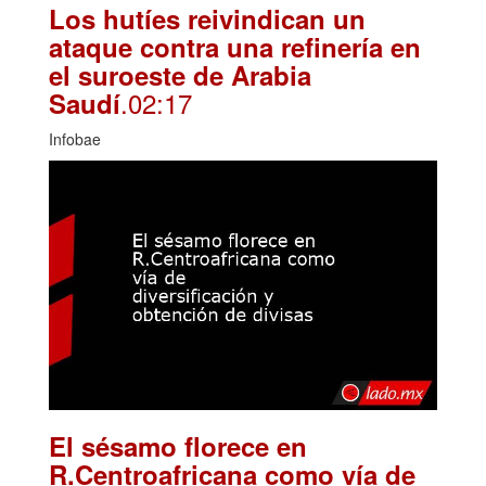
Los hutíes reivindican un
ataque contra una refinería en
el suroeste de Arabia
.02:17
Saudí
Infobae
El sésamo florece en
R.Centroafricana como vía de