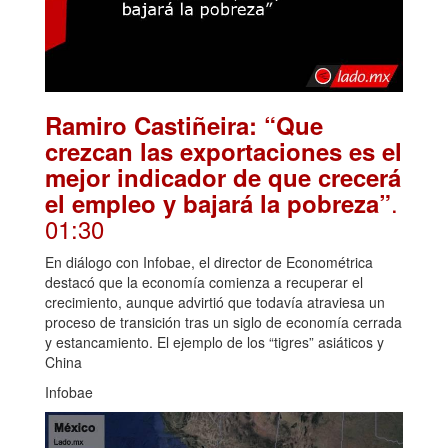
Ramiro Castiñeira: “Que
crezcan las exportaciones es el
mejor indicador de que crecerá
.
el empleo y bajará la pobreza”
01:30
En diálogo con Infobae, el director de Econométrica
destacó que la economía comienza a recuperar el
crecimiento, aunque advirtió que todavía atraviesa un
proceso de transición tras un siglo de economía cerrada
y estancamiento. El ejemplo de los “tigres” asiáticos y
China
Infobae