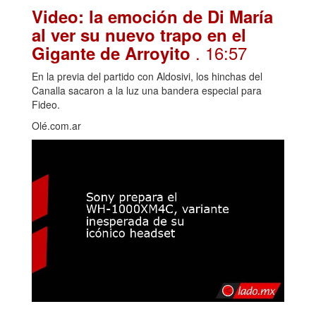
Video: la emoción de Di María
al ver su nuevo trapo en el
. 16:57
Gigante de Arroyito
En la previa del partido con Aldosivi, los hinchas del
Canalla sacaron a la luz una bandera especial para
Fideo.
Olé.com.ar