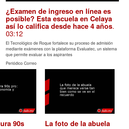
¿Examen de ingreso en línea es
posible? Esta escuela en Celaya
.
así lo califica desde hace 4 años
03:12
El Tecnológico de Roque fortalece su proceso de admisión
mediante exámenes con la plataforma Evaluatec, un sistema
que permite evaluar a los aspirantes
Periódico Correo
ura 90s
La foto de la abuela