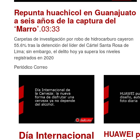
Repunta huachicol en Guanajuato
a seis años de la captura del
.03:33
‘Marro’
Carpetas de investigación por robo de hidrocarburo cayeron
55.6% tras la detención del líder del Cártel Santa Rosa de
Lima; sin embargo, el delito hoy ya supera los niveles
registrados en 2020
Periódico Correo
Día Internacional
HUAWEI p