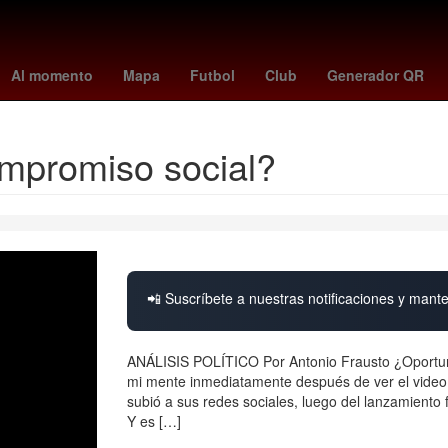
 Recodo
Fuegos artificiales
Argentina
jesús maría tarriba
frank
Al momento
Mapa
Futbol
Club
Generador QR
ompromiso social?
📲 Suscríbete a nuestras notificaciones y mante
ANÁLISIS POLÍTICO Por Antonio Frausto ¿Oportuni
mi mente inmediatamente después de ver el video
subió a sus redes sociales, luego del lanzamiento 
Y es […]