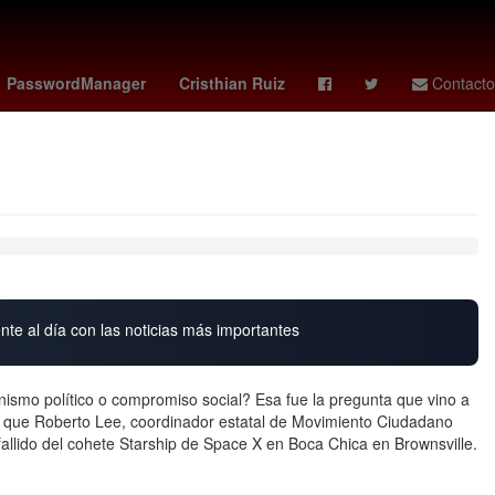
enstein
memes grito de independencia
clima en hermosillo
PasswordManager
Cristhian Ruiz
Contacto
nte al día con las noticias más importantes
smo político o compromiso social? Esa fue la pregunta que vino a
 que Roberto Lee, coordinador estatal de Movimiento Ciudadano
fallido del cohete Starship de Space X en Boca Chica en Brownsville.