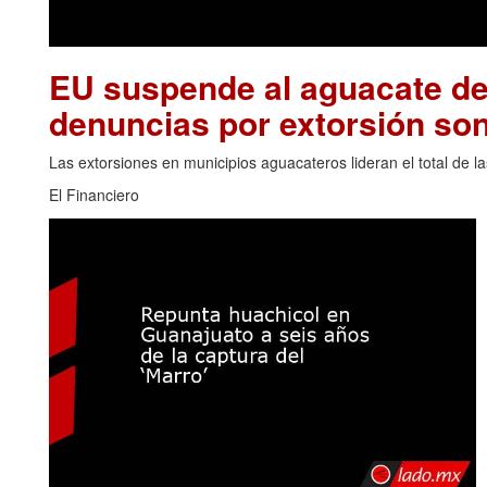
EU suspende al aguacate de
denuncias por extorsión son
Las extorsiones en municipios aguacateros lideran el total de 
El Financiero