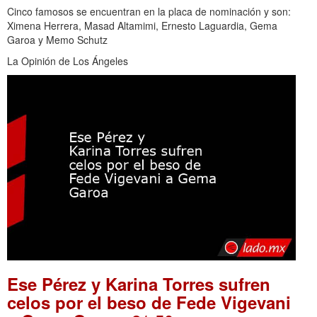
Cinco famosos se encuentran en la placa de nominación y son:
Ximena Herrera, Masad Altamimi, Ernesto Laguardia, Gema
Garoa y Memo Schutz
La Opinión de Los Ángeles
Ese Pérez y Karina Torres sufren
celos por el beso de Fede Vigevani