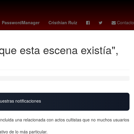
s 10 de noviembre
Ridley Scott
Jorge Messi
PasswordManager
Cristhian Ruiz
Contacto
que esta escena existía",
uestras notificaciones
ncluida una relacionada con actos cultistas que no muchos usuarios
tivo de lo más particular.