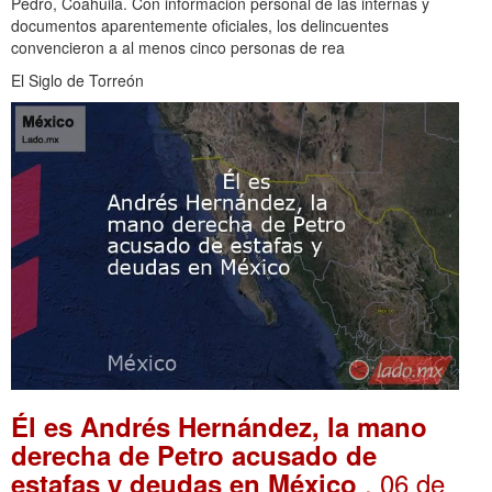
Pedro, Coahuila. Con información personal de las internas y
documentos aparentemente oficiales, los delincuentes
convencieron a al menos cinco personas de rea
El Siglo de Torreón
Él es Andrés Hernández, la mano
derecha de Petro acusado de
. 06 de
estafas y deudas en México