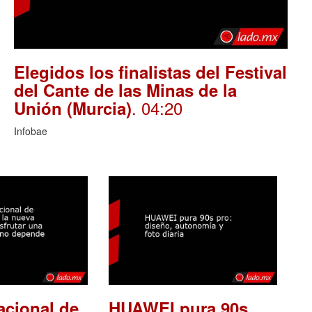
Elegidos los finalistas del Festival
del Cante de las Minas de la
. 04:20
Unión (Murcia)
Infobae
acional de
HUAWEI pura 90s