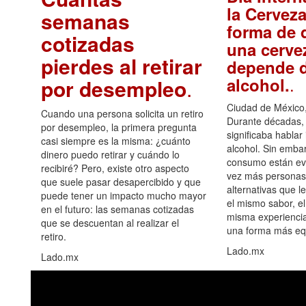
la Cerveza
semanas
forma de d
cotizadas
una cerve
pierdes al retirar
depende d
.
alcohol.
por desempleo
.
Ciudad de México,
Cuando una persona solicita un retiro
Durante décadas, 
por desempleo, la primera pregunta
significaba hablar
casi siempre es la misma: ¿cuánto
alcohol. Sin embar
dinero puedo retirar y cuándo lo
consumo están ev
recibiré? Pero, existe otro aspecto
vez más personas
que suele pasar desapercibido y que
alternativas que l
puede tener un impacto mucho mayor
el mismo sabor, el
en el futuro: las semanas cotizadas
misma experiencia
que se descuentan al realizar el
una forma más equ
retiro.
Lado.mx
Lado.mx