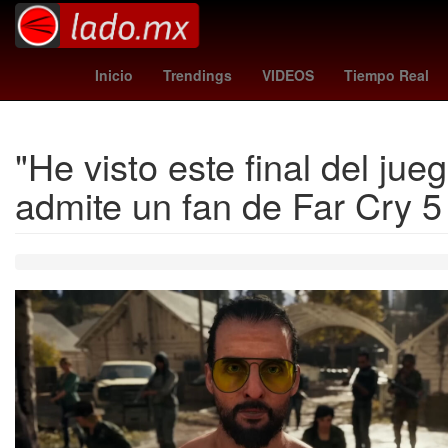
estafa
iphone 16 pro max
Agresión
Teca
Inicio
Trendings
VIDEOS
Tiempo Real
"He visto este final del ju
admite un fan de Far Cry 5