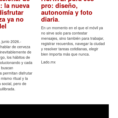
: la nueva
pro: diseño,
isfrutar
autonomía y foto
.
za ya no
diaria
el
En un momento en el que el móvil ya
no sirve solo para contestar
mensajes, sino también para trabajar,
 junio 2026.-
registrar recuerdos, navegar la ciudad
hablar de cerveza
y resolver tareas cotidianas, elegir
 inevitablemente de
bien importa más que nunca.
go, los hábitos de
Lado.mx
olucionando y cada
 buscan
es permitan disfrutar
 mismo ritual y la
 social, pero de
ilibrada.