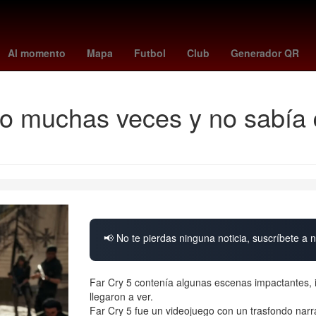
te
hidemasa morita
Rusia
kosovo - suiza
suspension de clase
Al momento
Mapa
Futbol
Club
Generador QR
ego muchas veces y no sabía 
📢 No te pierdas ninguna noticia, suscríbete a n
Far Cry 5 contenía algunas escenas impactantes, i
llegaron a ver.
Far Cry 5 fue un videojuego con un trasfondo narra