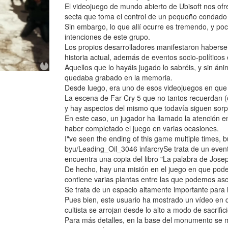
El videojuego de mundo abierto de Ubisoft nos ofre
secta que toma el control de un pequeño condad
Sin embargo, lo que allí ocurre es tremendo, y 
intenciones de este grupo.
Los propios desarrolladores manifestaron haberse 
historia actual, además de eventos socio-político
Aquellos que lo hayáis jugado lo sabréis, y sin áni
quedaba grabado en la memoria.
Desde luego, era uno de esos videojuegos en que m
La escena de Far Cry 5 que no tantos recuerdan (
y hay aspectos del mismo que todavía siguen sorp
En este caso, un jugador ha llamado la atención e
haber completado el juego en varias ocasiones.
I"ve seen the ending of this game multiple times, b
byu/Leading_Oil_3046 infarcrySe trata de un even
encuentra una copia del libro "La palabra de Josep
De hecho, hay una misión en el juego en que podem
contiene varias plantas entre las que podemos as
Se trata de un espacio altamente importante para 
Pues bien, este usuario ha mostrado un vídeo en
cultista se arrojan desde lo alto a modo de sacrifi
Para más detalles, en la base del monumento se mu