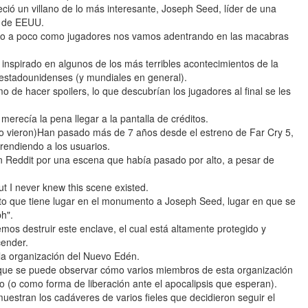
ció un villano de lo más interesante, Joseph Seed, líder de una
o de EEUU.
poco a poco como jugadores nos vamos adentrando en las macabras
inspirado en algunos de los más terribles acontecimientos de la
s estadounidenses (y mundiales en general).
mo de hacer spoilers, lo que descubrían los jugadores al final se les
erecía la pena llegar a la pantalla de créditos.
o vieron)Han pasado más de 7 años desde el estreno de Far Cry 5,
rendiendo a los usuarios.
n Reddit por una escena que había pasado por alto, a pesar de
ut I never knew this scene existed.
to que tiene lugar en el monumento a Joseph Seed, lugar en que se
h".
os destruir este enclave, el cual está altamente protegido y
cender.
la organización del Nuevo Edén.
 que se puede observar cómo varios miembros de esta organización
cio (o como forma de liberación ante el apocalipsis que esperan).
estran los cadáveres de varios fieles que decidieron seguir el