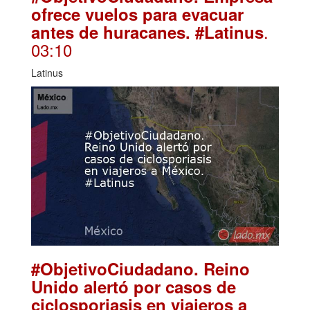
ofrece vuelos para evacuar
.
antes de huracanes. #Latinus
03:10
Latinus
#ObjetivoCiudadano. Reino
Unido alertó por casos de
ciclosporiasis en viajeros a