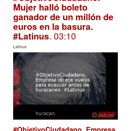
Mujer halló boleto
ganador de un millón de
euros en la basura.
#Latinus
. 03:10
Latinus
#ObjetivoCiudadano. Empresa