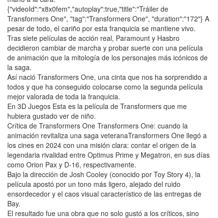
{"videoId":"x8x0fem","autoplay":true,"title":"Tráiler de
Transformers One", "tag":"Transformers One", "duration":"172"} A
pesar de todo, el cariño por esta franquicia se mantiene vivo.
Tras siete películas de acción real, Paramount y Hasbro
decidieron cambiar de marcha y probar suerte con una película
de animación que la mitología de los personajes más icónicos de
la saga.
Así nació Transformers One, una cinta que nos ha sorprendido a
todos y que ha conseguido colocarse como la segunda película
mejor valorada de toda la franquicia.
En 3D Juegos Esta es la película de Transformers que me
hubiera gustado ver de niño.
Crítica de Transformers One Transformers One: cuando la
animación revitaliza una saga veteranaTransformers One llegó a
los cines en 2024 con una misión clara: contar el origen de la
legendaria rivalidad entre Optimus Prime y Megatron, en sus días
como Orion Pax y D-16, respectivamente.
Bajo la dirección de Josh Cooley (conocido por Toy Story 4), la
película apostó por un tono más ligero, alejado del ruido
ensordecedor y el caos visual característico de las entregas de
Bay.
El resultado fue una obra que no solo gustó a los críticos, sino