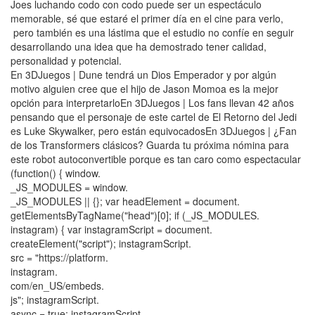
Joes luchando codo con codo puede ser un espectáculo
memorable, sé que estaré el primer día en el cine para verlo,
pero también es una lástima que el estudio no confíe en seguir
desarrollando una idea que ha demostrado tener calidad,
personalidad y potencial.
En 3DJuegos | Dune tendrá un Dios Emperador y por algún
motivo alguien cree que el hijo de Jason Momoa es la mejor
opción para interpretarloEn 3DJuegos | Los fans llevan 42 años
pensando que el personaje de este cartel de El Retorno del Jedi
es Luke Skywalker, pero están equivocadosEn 3DJuegos | ¿Fan
de los Transformers clásicos? Guarda tu próxima nómina para
este robot autoconvertible porque es tan caro como espectacular
(function() { window.
_JS_MODULES = window.
_JS_MODULES || {}; var headElement = document.
getElementsByTagName("head")[0]; if (_JS_MODULES.
instagram) { var instagramScript = document.
createElement("script"); instagramScript.
src = "https://platform.
instagram.
com/en_US/embeds.
js"; instagramScript.
async = true; instagramScript.