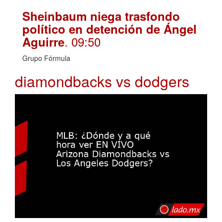
Sheinbaum niega trasfondo
político en detención de Ángel
. 09:50
Aguirre
Grupo Fórmula
diamondbacks vs dodgers