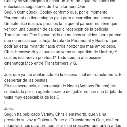
Cooley se vio obligado a echar un jarro de agua fría sobre los
entusiastas seguidores de Transformers One.
Según ComicBook, Cooley confirmó que, por el momento,
Paramount no tiene ningún plan para desarrollar una secuela.
Un auténtico mazazo para los fans que al parecer no tiene que
ver con una cuestión de calidad o recepción de la película.
Transformers One ha cumplido en muchos sentidos, pero parece
que no encaja con la hoja de ruta de Paramount y Hasbro, que
podrían estar mirando hacia otros horizontes más ambiciosos.
Chris Hemsworth y el nuevo universo compartido de Hasbro¿Y
cuál es esa nueva prioridad? Todo apunta al crossover
cinematográfico entre Transformers y G.
I.
Joe, que ya fue adelantado en la escena final de Transformers: El
despertar de las bestias.
En esa secuencia, el personaje de Noah (Anthony Ramos) era
contactado por un agente secreto del gobierno con una tarjeta de
visita muy especial: la de los G.
I.
Joes.
Según ha publicado Variety, Chris Hemsworth, que ya ha
prestado su voz a Optimus Prime en Transformers One, está en
negociaciones para protagonizar este crossover que uniría a dos