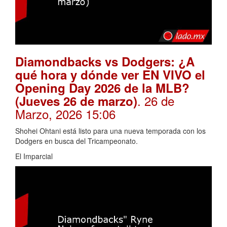
Diamondbacks vs Dodgers: ¿A
qué hora y dónde ver EN VIVO el
Opening Day 2026 de la MLB?
. 26 de
(Jueves 26 de marzo)
Marzo, 2026 15:06
Shohei Ohtani está listo para una nueva temporada con los
Dodgers en busca del Tricampeonato.
El Imparcial