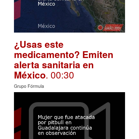
¿Usas este
medicamento? Emiten
alerta sanitaria en
México
. 00:30
Grupo Fórmula