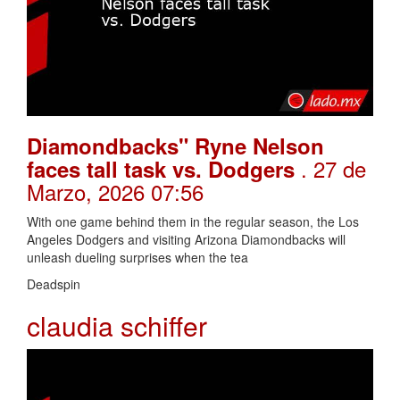
Diamondbacks" Ryne Nelson
. 27 de
faces tall task vs. Dodgers
Marzo, 2026 07:56
With one game behind them in the regular season, the Los
Angeles Dodgers and visiting Arizona Diamondbacks will
unleash dueling surprises when the tea
Deadspin
claudia schiffer