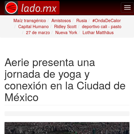
Tog
nav
Maíz transgénico
Amistosos
Rusia
#OndaDeCalor
Capital Humano
Ridley Scott
deportivo cali - pasto
27 de marzo
Nueva York
Lothar Matthäus
Aerie presenta una
jornada de yoga y
conexión en la Ciudad de
México