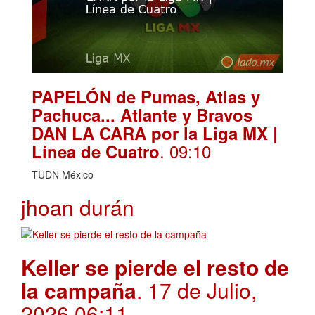
PAPELÓN de Pumas, Atlas y
Pachuca... Atlante y Bravos
DAN LA CARA por la Liga MX |
. 09:10
Línea de Cuatro
TUDN México
jhoan durán
Keller se pierde el resto de
la campaña
. 17 de Julio,
2026 06:11