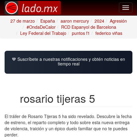
Toggl
navig
27 de marzo
España
aaron mercury
2024
Agresión
#OndaDeCalor
RCD Espanyol de Barcelona
Ley Federal del Trabajo
puntos f1
federico viñas
💙 Suscríbete a nuestras notificaciones y obtén noticias en
tiempo real
rosario tijeras 5
El tráiler de Rosario Tijeras 5 ha sido revelado. Descubre la fecha
de estreno, el reparto completo y todo sobre esta nueva entrega
de violencia, traición y un épico duelo familiar que no te puedes
perder.