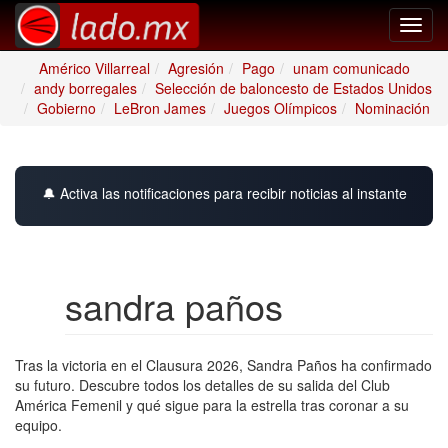
Toggl
navig
Américo Villarreal
Agresión
Pago
unam comunicado
andy borregales
Selección de baloncesto de Estados Unidos
Gobierno
LeBron James
Juegos Olímpicos
Nominación
🔔 Activa las notificaciones para recibir noticias al instante
sandra paños
Tras la victoria en el Clausura 2026, Sandra Paños ha confirmado
su futuro. Descubre todos los detalles de su salida del Club
América Femenil y qué sigue para la estrella tras coronar a su
equipo.