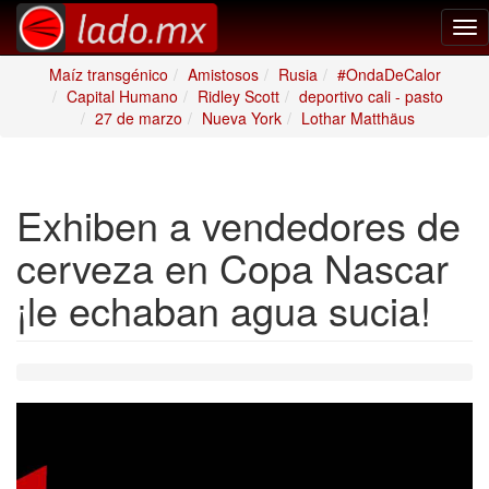
Tog
nav
Maíz transgénico
Amistosos
Rusia
#OndaDeCalor
Capital Humano
Ridley Scott
deportivo cali - pasto
27 de marzo
Nueva York
Lothar Matthäus
Exhiben a vendedores de
cerveza en Copa Nascar
¡le echaban agua sucia!