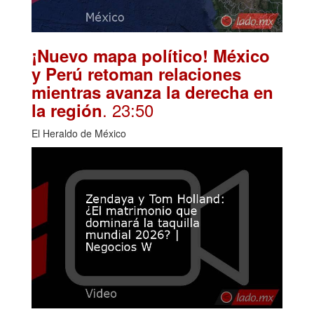
¡Nuevo mapa político! México
y Perú retoman relaciones
mientras avanza la derecha en
. 23:50
la región
El Heraldo de México