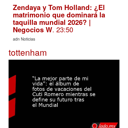
Zendaya y Tom Holland: ¿El
matrimonio que dominará la
taquilla mundial 2026? |
. 23:50
Negocios W
adn Noticias
tottenham