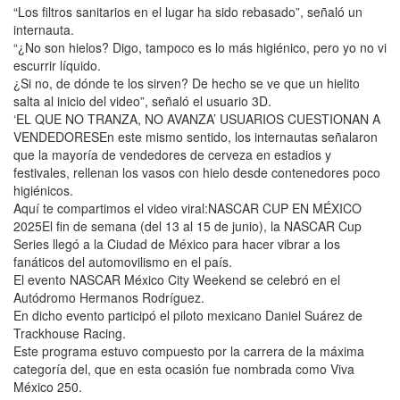
“Los filtros sanitarios en el lugar ha sido rebasado”, señaló un
internauta.
“¿No son hielos? Digo, tampoco es lo más higiénico, pero yo no vi
escurrir líquido.
¿Si no, de dónde te los sirven? De hecho se ve que un hielito
salta al inicio del video”, señaló el usuario 3D.
‘EL QUE NO TRANZA, NO AVANZA’ USUARIOS CUESTIONAN A
VENDEDORESEn este mismo sentido, los internautas señalaron
que la mayoría de vendedores de cerveza en estadios y
festivales, rellenan los vasos con hielo desde contenedores poco
higiénicos.
Aquí te compartimos el video viral:NASCAR CUP EN MÉXICO
2025El fin de semana (del 13 al 15 de junio), la NASCAR Cup
Series llegó a la Ciudad de México para hacer vibrar a los
fanáticos del automovilismo en el país.
El evento NASCAR México City Weekend se celebró en el
Autódromo Hermanos Rodríguez.
En dicho evento participó el piloto mexicano Daniel Suárez de
Trackhouse Racing.
Este programa estuvo compuesto por la carrera de la máxima
categoría del, que en esta ocasión fue nombrada como Viva
México 250.