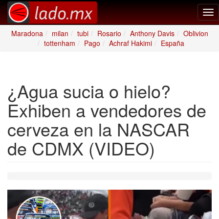
Tog
nav
Maradona
milan
tubi
Rosario
Anthony Davis
Oblivion
tottenham
Pago
Achraf Hakimi
España
¿Agua sucia o hielo?
Exhiben a vendedores de
cerveza en la NASCAR
de CDMX (VIDEO)