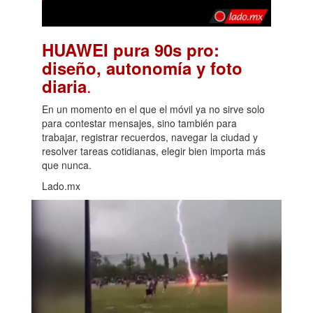
HUAWEI pura 90s pro:
diseño, autonomía y foto
.
diaria
En un momento en el que el móvil ya no sirve solo
para contestar mensajes, sino también para
trabajar, registrar recuerdos, navegar la ciudad y
resolver tareas cotidianas, elegir bien importa más
que nunca.
Lado.mx