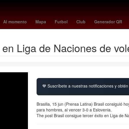
adounidense
Star Wars
Denuncia
Nueva York
Juegos Olímpico
Al momento
Mapa
Futbol
Club
Generador QR
o en Liga de Naciones de vol
💙 Suscríbete a nuestras notificaciones y obtén 
Brasilia, 15 jun (Prensa Latina) Brasil consiguió h
para hombres, al vencer 3-0 a Eslovenia.
The post Brasil consigue tercer éxito en Liga de N