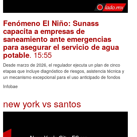
Fenómeno El Niño: Sunass
capacita a empresas de
saneamiento ante emergencias
para asegurar el servicio de agua
. 15:55
potable
Desde marzo de 2026, el regulador ejecuta un plan de cinco
etapas que incluye diagnóstico de riesgos, asistencia técnica y
un mecanismo excepcional para el uso anticipado de fondos
Infobae
new york vs santos