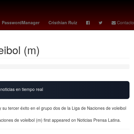
s
The Addams Family
Perú
mexico vs
PasswordManager
Cristhian Ruiz
Contacto
eibol (m)
noticias en tiempo real
oy su tercer éxito en el grupo dos de la Liga de Naciones de voleibol
aciones de voleibol (m) first appeared on Noticias Prensa Latina.