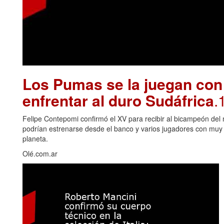
Los Pumas se la juegan con
enfrentar al duro Sudáfrica
.
Felipe Contepomi confirmó el XV para recibir al bicampeón del 
podrían estrenarse desde el banco y varios jugadores con muy p
planeta.
Olé.com.ar