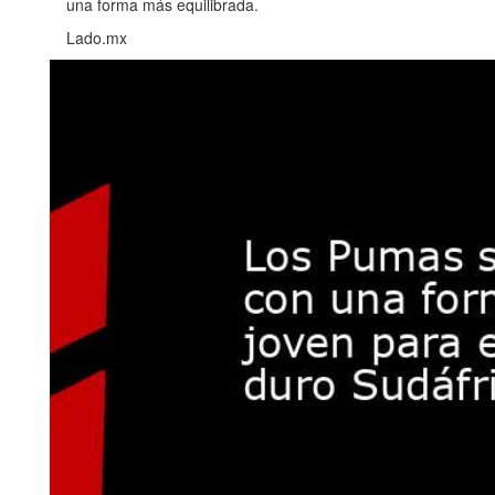
una forma más equilibrada.
Lado.mx