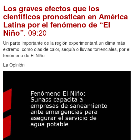
Los graves efectos que los
científicos pronostican en América
Latina por el fenómeno de “El
. 09:20
Niño”
Un parte importante de la región experimentará un clima más
extremo, como olas de calor, sequía o lluvias torrenciales, por el
fenómeno de El Niño
La Opinión