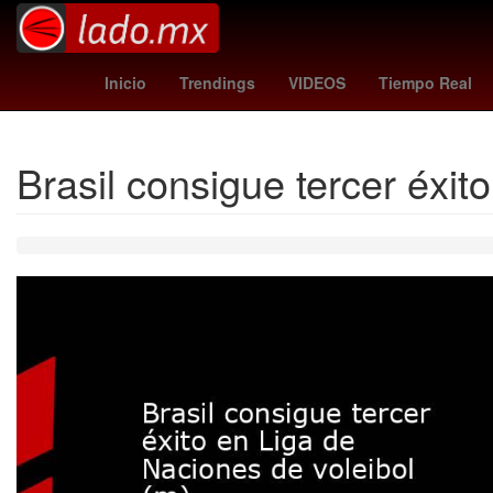
checo pérez japon
liga bbva
Dólar est
Inicio
Trendings
VIDEOS
Tiempo Real
Brasil consigue tercer éxit