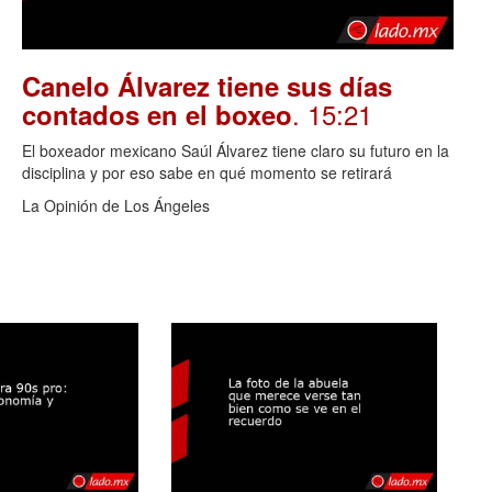
Canelo Álvarez tiene sus días
. 15:21
contados en el boxeo
El boxeador mexicano Saúl Álvarez tiene claro su futuro en la
disciplina y por eso sabe en qué momento se retirará
La Opinión de Los Ángeles