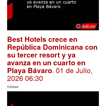
Best Hotels crece en
República Dominicana con
su tercer resort y ya
avanza en un cuarto en
Playa Bávaro
. 01 de Julio,
2026 06:30
Infobae