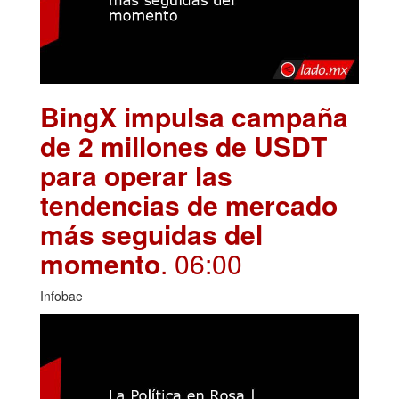
BingX impulsa campaña
de 2 millones de USDT
para operar las
tendencias de mercado
más seguidas del
momento
. 06:00
Infobae