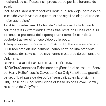
mostrándose cariñosos y sin preocuparse por la diferencia de
edad.
Incluso ella salió a defenderlo:“Puede que sea viejo, pero eso no
le impide vivir la vida que quiere, si eso significa elegir el tipo de
mujer que quiere”.
También puedes leer: Modelo de OnlyFans es hallada con la
columna y las extremidades rotas tras fiesta en DubáiPese a su
defensa, la paciencia del septuagenario también se habría
agotado tras ver el famoso video de la boda.
Tiffany ahora asegura que su próximo objetivo es acostarse con
5000 hombres en una semana, como parte de una creciente
tendencia de “sexo competitivo” entre creadores de contenido en
OnlyFans.
CONSULTA AQUÍ LAS NOTICIAS DE ÚLTIMA
HORA*brcContenidos Relacionados: ¡Enseñó el patronum! Actriz
de ‘Harry Potter’, Jessie Cave, abrió su OnlyFansGuapa guardia
de seguridad pasa de desbordar sensualidad en la prisión, a
OnlyFansGon Curiel revoluciona el stand up con RevoluShow y
su cuenta de OnlyFans
Excelsior