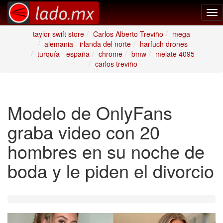
Tog
nav
taylor swift store
Carlos Alberto Treviño
mega
alemania - irlanda del norte
harfuch drones
turquía - españa
chrome
bmw
melate 4095
carlos treviño
Modelo de OnlyFans
graba video con 20
hombres en su noche de
boda y le piden el divorcio