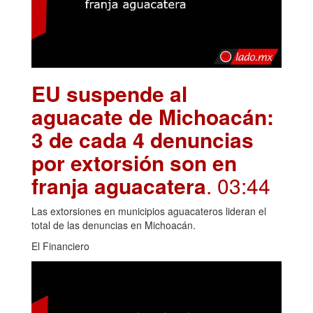
EU suspende al
aguacate de Michoacán:
3 de cada 4 denuncias
por extorsión son en
franja aguacatera
. 03:44
Las extorsiones en municipios aguacateros lideran el
total de las denuncias en Michoacán.
El Financiero