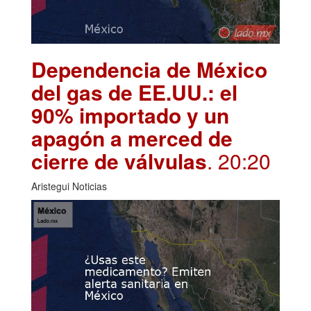
Dependencia de México
del gas de EE.UU.: el
90% importado y un
apagón a merced de
cierre de válvulas
. 20:20
Aristegui Noticias