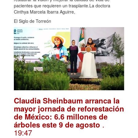
pacientes que requieren un trasplante.La doctora
Cinthya Marcela Ibarra Aguirre,
El Siglo de Torreón
Claudia Sheinbaum arranca la
mayor jornada de reforestación
de México: 6.6 millones de
.
árboles este 9 de agosto
19:47