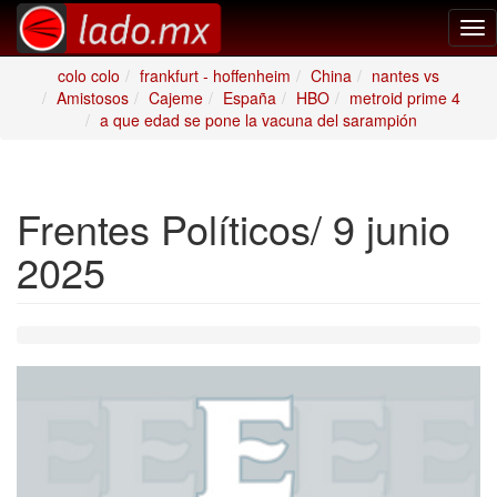
Tog
nav
colo colo
frankfurt - hoffenheim
China
nantes vs
Amistosos
Cajeme
España
HBO
metroid prime 4
a que edad se pone la vacuna del sarampión
Frentes Políticos/ 9 junio
2025