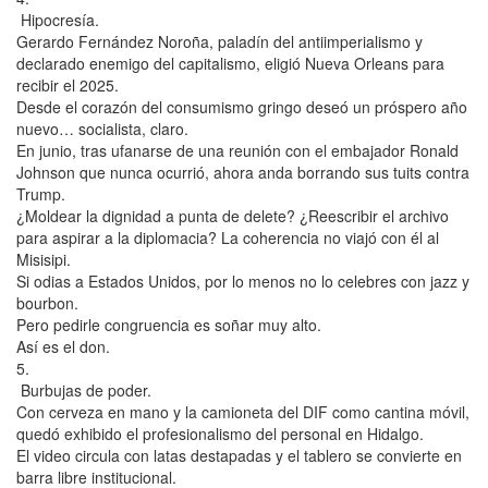
Hipocresía.
Gerardo Fernández Noroña, paladín del antiimperialismo y
declarado enemigo del capitalismo, eligió Nueva Orleans para
recibir el 2025.
Desde el corazón del consumismo gringo deseó un próspero año
nuevo… socialista, claro.
En junio, tras ufanarse de una reunión con el embajador Ronald
Johnson que nunca ocurrió, ahora anda borrando sus tuits contra
Trump.
¿Moldear la dignidad a punta de delete? ¿Reescribir el archivo
para aspirar a la diplomacia? La coherencia no viajó con él al
Misisipi.
Si odias a Estados Unidos, por lo menos no lo celebres con jazz y
bourbon.
Pero pedirle congruencia es soñar muy alto.
Así es el don.
5.
Burbujas de poder.
Con cerveza en mano y la camioneta del DIF como cantina móvil,
quedó exhibido el profesionalismo del personal en Hidalgo.
El video circula con latas destapadas y el tablero se convierte en
barra libre institucional.