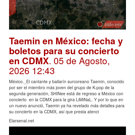
Taemin en México: fecha y
boletos para su concierto
en CDMX
. 05 de Agosto,
2026 12:43
México._El cantante y bailarín surcoreano Taemin, conocido
por ser el miembro más joven del grupo de K-pop de la
segunda generación, SHINee está de regreso a México con
concierto en la CDMX para la gira LiMiNaL. Y por lo que en
un nuevo anunció, Taemin ya ha revelado más detalles para
su concierto en la CDMX, así que presta atenci
Elarsenal.net