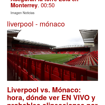
. 00:50
Monterrey
Imagen Noticias
liverpool - mónaco
Liverpool vs. Mónaco:
hora, dónde ver EN VIVO y
probables alineaciones por