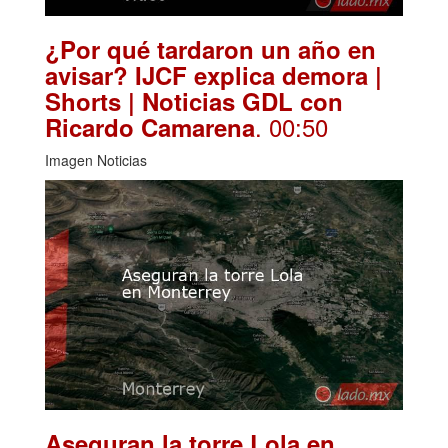
¿Por qué tardaron un año en
avisar? IJCF explica demora |
Shorts | Noticias GDL con
. 00:50
Ricardo Camarena
Imagen Noticias
Aseguran la torre Lola en