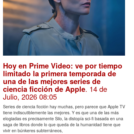
Hoy en Prime Video: ve por tiempo
limitado la primera temporada de
una de las mejores series de
. 14 de
ciencia ficción de Apple
Julio, 2026 08:05
Series de ciencia ficción hay muchas, pero parece que Apple TV
tiene indiscutiblemente las mejores. Y es que una de las más
elogiadas es precisamente Silo, la distopía sci-fi basada en una
saga de libros donde lo que queda de la humanidad tiene que
vivir en búnkeres subterráneos,