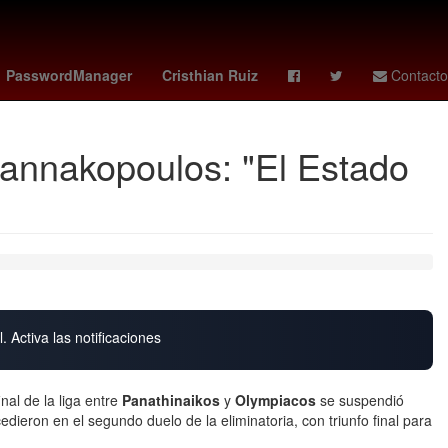
Rosario
China
Empresa
PasswordManager
Cristhian Ruiz
Contacto
Giannakopoulos: "El Estado
. Activa las notificaciones
nal de la liga entre
Panathinaikos
y
Olympiacos
se suspendió
dieron en el segundo duelo de la eliminatoria, con triunfo final para