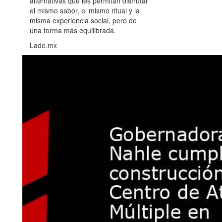
alternativas que les permitan disfrutar
el mismo sabor, el mismo ritual y la
misma experiencia social, pero de
una forma más equilibrada.
Lado.mx