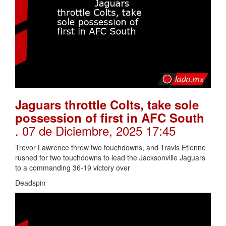
Jaguars throttle Colts, take sole
possession of first in AFC South
. 07 de Diciembre, 2025 17:45
Trevor Lawrence threw two touchdowns, and Travis Etienne
rushed for two touchdowns to lead the Jacksonville Jaguars
to a commanding 36-19 victory over
Deadspin