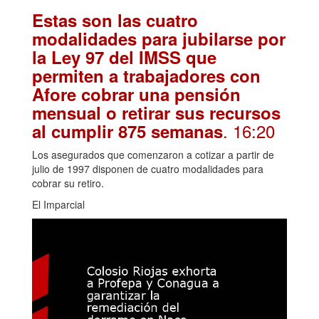
Estas son las cuatro
modalidades para jubilarse por
la Ley 97 del IMSS que
permiten a trabajadores con
Afore cobrar una pensión
mensual o retirar sus recursos
. 16:20
al cumplir 875 semanas
Los asegurados que comenzaron a cotizar a partir de
julio de 1997 disponen de cuatro modalidades para
cobrar su retiro.
El Imparcial