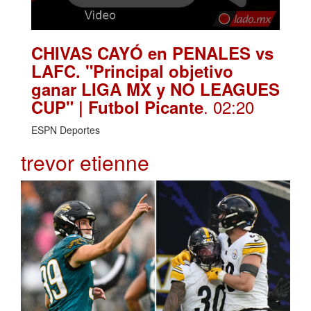
CHIVAS CAYÓ en PENALES vs
LAFC. "Principal objetivo
ganar LIGA MX y NO LEAGUES
. 02:20
CUP" | Futbol Picante
ESPN Deportes
trevor etienne