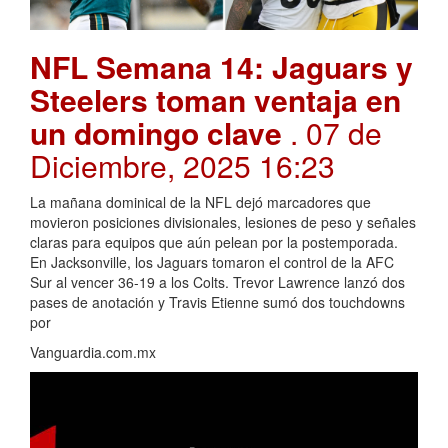
NFL Semana 14: Jaguars y
Steelers toman ventaja en
un domingo clave
. 07 de
Diciembre, 2025 16:23
La mañana dominical de la NFL dejó marcadores que
movieron posiciones divisionales, lesiones de peso y señales
claras para equipos que aún pelean por la postemporada.
En Jacksonville, los Jaguars tomaron el control de la AFC
Sur al vencer 36-19 a los Colts. Trevor Lawrence lanzó dos
pases de anotación y Travis Etienne sumó dos touchdowns
por
Vanguardia.com.mx