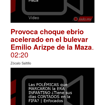
Provoca choque ebrio
acelerado en el bulevar
Emilio Arizpe de la Maza
.
02:20
Zócalo Saltillo