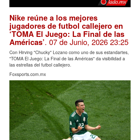
Nike reúne a los mejores
jugadores de futbol callejero en
‘TOMA El Juego: La Final de las
. 07 de Junio, 2026 23:25
Américas’
Con Hirving "Chucky" Lozano como uno de sus estandartes,
"TOMA El Juego: La Final de las Américas" da visibilidad a
las estrellas del futbol callejero.
Foxsports.com.mx