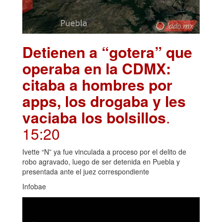
Detienen a “gotera” que
operaba en la CDMX:
citaba a hombres por
apps, los drogaba y les
vaciaba los bolsillos
.
15:20
Ivette “N” ya fue vinculada a proceso por el delito de
robo agravado, luego de ser detenida en Puebla y
presentada ante el juez correspondiente
Infobae