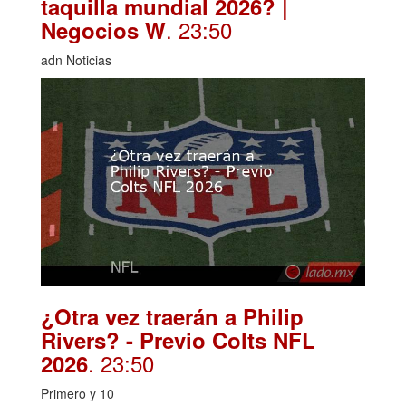
taquilla mundial 2026? |
. 23:50
Negocios W
adn Noticias
¿Otra vez traerán a Philip
Rivers? - Previo Colts NFL
. 23:50
2026
Primero y 10