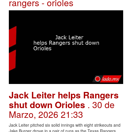
rangers - orioles
Jack Leiter helps Rangers
shut down Orioles
. 30 de
Marzo, 2026 21:33
Jack Leiter pitched six solid innings with eight strikeouts and
Jake Burger drove in a pair of runs as the Texas Rangers