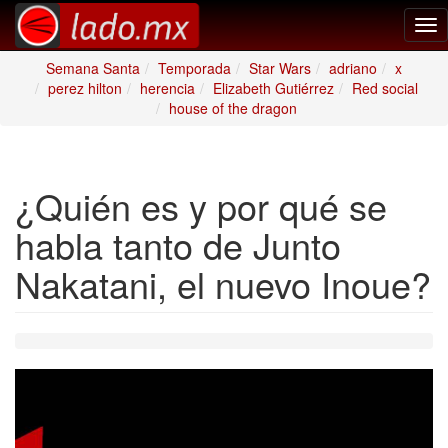
Tog
nav
Semana Santa
Temporada
Star Wars
adriano
x
perez hilton
herencia
Elizabeth Gutiérrez
Red social
house of the dragon
¿Quién es y por qué se
habla tanto de Junto
Nakatani, el nuevo Inoue?