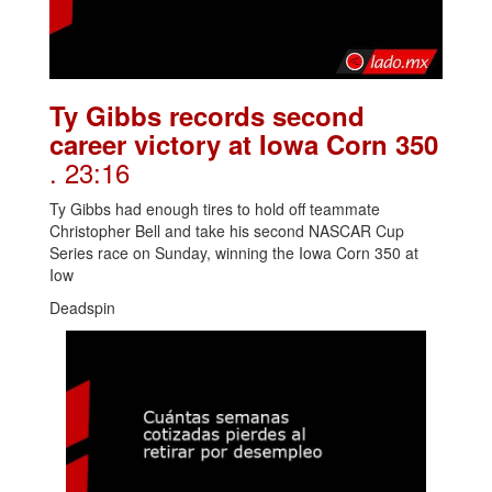
Ty Gibbs records second
career victory at Iowa Corn 350
. 23:16
Ty Gibbs had enough tires to hold off teammate
Christopher Bell and take his second NASCAR Cup
Series race on Sunday, winning the Iowa Corn 350 at
Iow
Deadspin