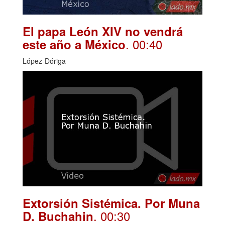
El papa León XIV no vendrá
. 00:40
este año a México
López-Dóriga
Extorsión Sistémica. Por Muna
. 00:30
D. Buchahin