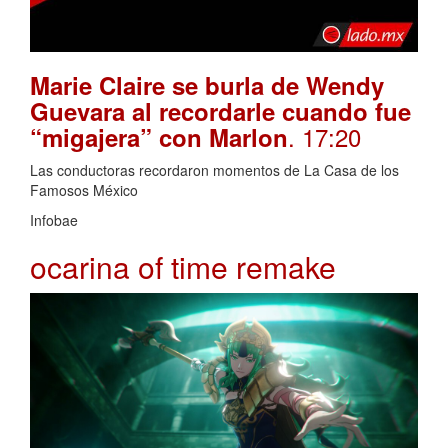
Marie Claire se burla de Wendy
Guevara al recordarle cuando fue
. 17:20
“migajera” con Marlon
Las conductoras recordaron momentos de La Casa de los
Famosos México
Infobae
ocarina of time remake