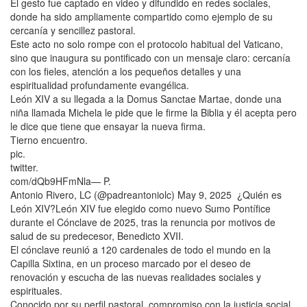
El gesto fue captado en video y difundido en redes sociales,
donde ha sido ampliamente compartido como ejemplo de su
cercanía y sencillez pastoral.
Este acto no solo rompe con el protocolo habitual del Vaticano,
sino que inaugura su pontificado con un mensaje claro: cercanía
con los fieles, atención a los pequeños detalles y una
espiritualidad profundamente evangélica.
León XIV a su llegada a la Domus Sanctae Martae, donde una
niña llamada Michela le pide que le firme la Biblia y él acepta pero
le dice que tiene que ensayar la nueva firma.
Tierno encuentro.
pic.
twitter.
com/dQb9HFmNla— P.
Antonio Rivero, LC (@padreantoniolc) May 9, 2025 ¿Quién es
León XIV?León XIV fue elegido como nuevo Sumo Pontífice
durante el Cónclave de 2025, tras la renuncia por motivos de
salud de su predecesor, Benedicto XVII.
El cónclave reunió a 120 cardenales de todo el mundo en la
Capilla Sixtina, en un proceso marcado por el deseo de
renovación y escucha de las nuevas realidades sociales y
espirituales.
Conocido por su perfil pastoral, compromiso con la justicia social