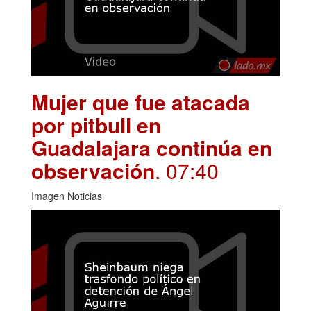
Mujer que fue atacada
por pitbull en
Guadalajara continúa en
observación
. 07:40
Imagen Noticias