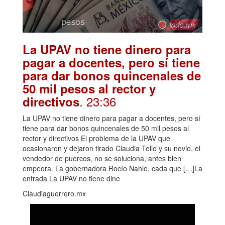
La UPAV no tiene dinero para
pagar a docentes, pero sí tiene
para dar bonos quincenales de
50 mil pesos al rector y
. 23:36
directivos
La UPAV no tiene dinero para pagar a docentes, pero sí
tiene para dar bonos quincenales de 50 mil pesos al
rector y directivos El problema de la UPAV que
ocasionaron y dejaron tirado Claudia Tello y su novio, el
vendedor de puercos, no se soluciona, antes bien
empeora. La gobernadora Rocío Nahle, cada que […]La
entrada La UPAV no tiene dine
Claudiaguerrero.mx