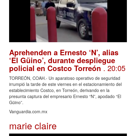
Aprehenden a Ernesto ‘N’, alias
‘El Güino’, durante despliegue
. 20:05
policial en Costco Torreón
TORREÓN, COAH.- Un aparatoso operativo de seguridad
irrumpió la tarde de este viernes en el estacionamiento del
establecimiento Costco, en Torreón, derivando en la
presunta captura del empresario Ernesto “N”, apodado “El
Güino”.
Vanguardia.com.mx
marie claire