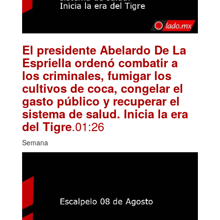
El presidente Abelardo De La
Espriella ordenó combatir a
los criminales, fumigar los
cultivos de coca, congelar el
gasto público y recuperar el
sistema de salud. Inicia la era
.01:26
del Tigre
Semana