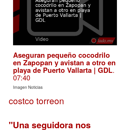
Aseguran pequeño cocodrilo
en Zapopan y avistan a otro en
.
playa de Puerto Vallarta | GDL
07:40
Imagen Noticias
costco torreon
"Una seguidora nos