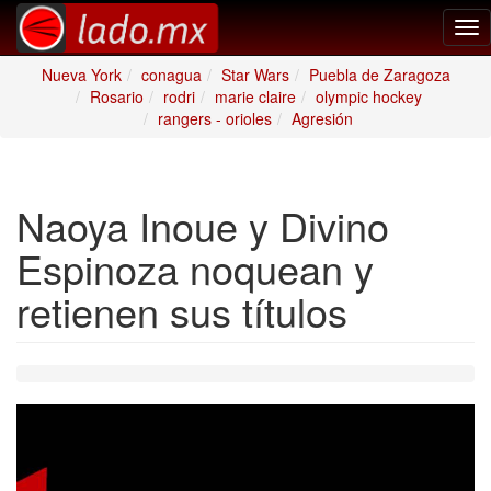
Tog
nav
Nueva York
conagua
Star Wars
Puebla de Zaragoza
Rosario
rodri
marie claire
olympic hockey
rangers - orioles
Agresión
Naoya Inoue y Divino
Espinoza noquean y
retienen sus títulos