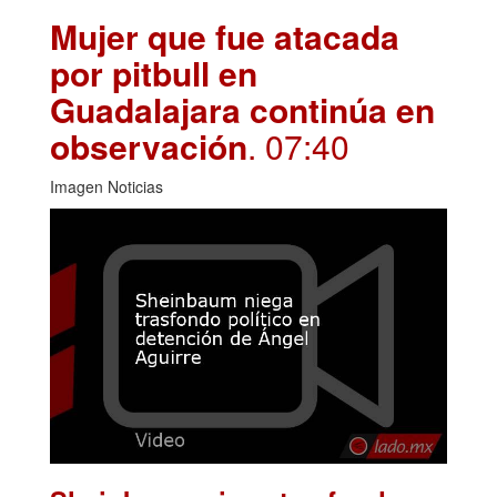
Mujer que fue atacada
por pitbull en
Guadalajara continúa en
observación
. 07:40
Imagen Noticias