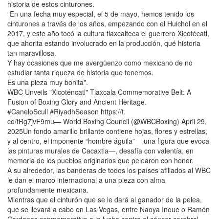
historia de estos cinturones.
“En una fecha muy especial, el 5 de mayo, hemos tenido los
cinturones a través de los años, empezando con el Huichol en el
2017, y este año tocó la cultura tlaxcalteca el guerrero Xicotécatl,
que ahorita estando involucrado en la producción, qué historia
tan maravillosa.
Y hay ocasiones que me avergüenzo como mexicano de no
estudiar tanta riqueza de historia que tenemos.
Es una pieza muy bonita".
WBC Unveils "Xicoténcatl" Tlaxcala Commemorative Belt: A
Fusion of Boxing Glory and Ancient Heritage.
#CaneloScull #RiyadhSeason https://t.
co/tRg7jvF9mu— World Boxing Council (@WBCBoxing) April 29,
2025Un fondo amarillo brillante contiene hojas, flores y estrellas,
y al centro, el imponente “hombre águila” —una figura que evoca
las pinturas murales de Cacaxtla—, desafía con valentía, en
memoria de los pueblos originarios que pelearon con honor.
A su alrededor, las banderas de todos los países afiliados al WBC
le dan el marco internacional a una pieza con alma
profundamente mexicana.
Mientras que el cinturón que se le dará al ganador de la pelea,
que se llevará a cabo en Las Vegas, entre Naoya Inoue o Ramón
Cardenas conmemorativo a la lucha contra el cáncer cerebral.