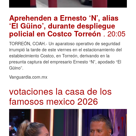
Aprehenden a Ernesto ‘N’, alias
‘El Güino’, durante despliegue
. 20:05
policial en Costco Torreón
TORREÓN, COAH.- Un aparatoso operativo de seguridad
irrumpió la tarde de este viernes en el estacionamiento del
establecimiento Costco, en Torreón, derivando en la
presunta captura del empresario Ernesto “N”, apodado “El
Güino”.
Vanguardia.com.mx
votaciones la casa de los
famosos mexico 2026