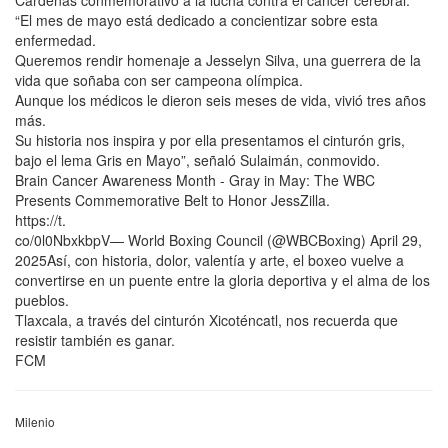
“El mes de mayo está dedicado a concientizar sobre esta
enfermedad.
Queremos rendir homenaje a Jesselyn Silva, una guerrera de la
vida que soñaba con ser campeona olímpica.
Aunque los médicos le dieron seis meses de vida, vivió tres años
más.
Su historia nos inspira y por ella presentamos el cinturón gris,
bajo el lema Gris en Mayo”, señaló Sulaimán, conmovido.
Brain Cancer Awareness Month - Gray in May: The WBC
Presents Commemorative Belt to Honor JessZilla.
https://t.
co/0l0NbxkbpV— World Boxing Council (@WBCBoxing) April 29,
2025Así, con historia, dolor, valentía y arte, el boxeo vuelve a
convertirse en un puente entre la gloria deportiva y el alma de los
pueblos.
Tlaxcala, a través del cinturón Xicoténcatl, nos recuerda que
resistir también es ganar.
FCM
Milenio