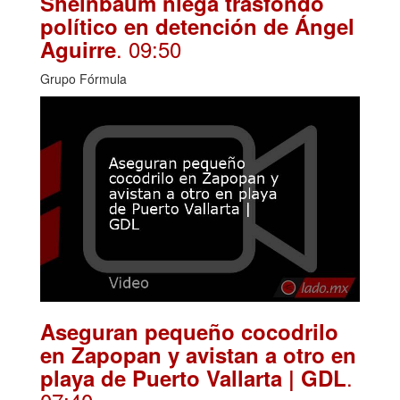
Sheinbaum niega trasfondo
político en detención de Ángel
. 09:50
Aguirre
Grupo Fórmula
Aseguran pequeño cocodrilo
en Zapopan y avistan a otro en
.
playa de Puerto Vallarta | GDL