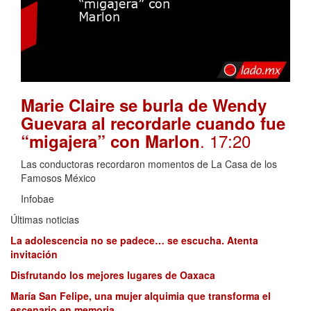
Marie Claire se burla de Wendy
Guevara al recordarle cuando fue
. 17:20
“migajera” con Marlon
Las conductoras recordaron momentos de La Casa de los
Famosos México
Infobae
Últimas noticias
La adolescencia no se padece… se escucha. Atenta
invitación
Disfrutando los mejores lugares de Oaxaca
María San Felipe, una mujer alquimia que transforma el
escenario en memoria