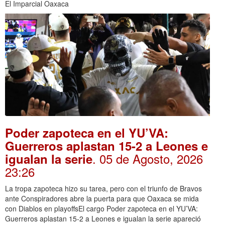
El Imparcial Oaxaca
Poder zapoteca en el YU’VA:
Guerreros aplastan 15-2 a Leones e
. 05 de Agosto, 2026
igualan la serie
23:26
La tropa zapoteca hizo su tarea, pero con el triunfo de Bravos
ante Conspiradores abre la puerta para que Oaxaca se mida
con Diablos en playoffsEl cargo Poder zapoteca en el YU’VA:
Guerreros aplastan 15-2 a Leones e igualan la serie apareció