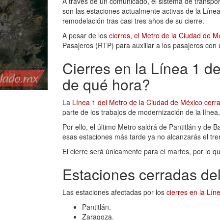
A través de un comunicado, el sistema de transport
son las estaciones actualmente activas de la Línea
remodelación tras casi tres años de su cierre.
A pesar de los
cierres, el Metro de la Ciudad de M
Pasajeros (RTP) para auxiliar a los pasajeros con u
Cierres en la Línea 1 d
de qué hora?
La
Línea 1 del Metro de la Ciudad de México cerr
parte de los trabajos de modernización de la línea,
Por ello, el último Metro saldrá de Pantitlán y de 
esas estaciones más tarde ya no alcanzarás el tre
El cierre será únicamente para el martes, por lo q
Estaciones cerradas del
Las estaciones afectadas por los
cierres en la Lín
Pantitlán.
Zaragoza.