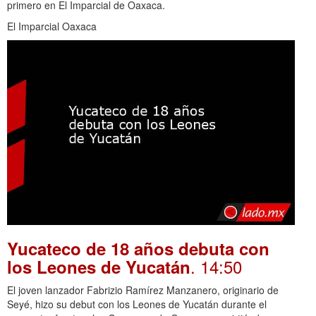
primero en El Imparcial de Oaxaca.
El Imparcial Oaxaca
Yucateco de 18 años debuta con
. 14:50
los Leones de Yucatán
El joven lanzador Fabrizio Ramírez Manzanero, originario de
Seyé, hizo su debut con los Leones de Yucatán durante el