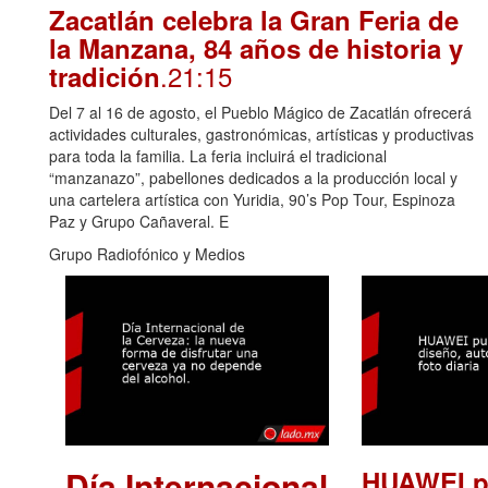
Zacatlán celebra la Gran Feria de
la Manzana, 84 años de historia y
.21:15
tradición
Del 7 al 16 de agosto, el Pueblo Mágico de Zacatlán ofrecerá
actividades culturales, gastronómicas, artísticas y productivas
para toda la familia. La feria incluirá el tradicional
“manzanazo”, pabellones dedicados a la producción local y
una cartelera artística con Yuridia, 90’s Pop Tour, Espinoza
Paz y Grupo Cañaveral. E
Grupo Radiofónico y Medios
Día Internacional
HUAWEI p