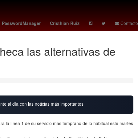
ley
bloqueos carreteras hoy
manuel capasso
PasswordManager
Cristhian Ruiz
Contacto
heca las alternativas de
nte al día con las noticias más importantes
rá la línea 1 de su servicio más temprano de lo habitual este martes