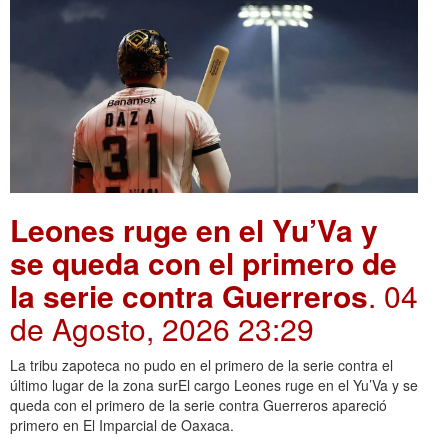
Leones ruge en el Yu’Va y
se queda con el primero de
la serie contra Guerreros
. 04
de Agosto, 2026 23:29
La tribu zapoteca no pudo en el primero de la serie contra el
último lugar de la zona surEl cargo Leones ruge en el Yu’Va y se
queda con el primero de la serie contra Guerreros apareció
primero en El Imparcial de Oaxaca.