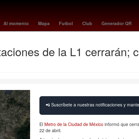
he Weeknd
adriano
trick williams
finn balor
palencia
rhea rip
Al momento
Mapa
Futbol
Club
Generador QR
aciones de la L1 cerrarán; c
📲 Suscríbete a nuestras notificaciones y mante
El
Metro de la Ciudad de México
informó que cerra
22 de abril.