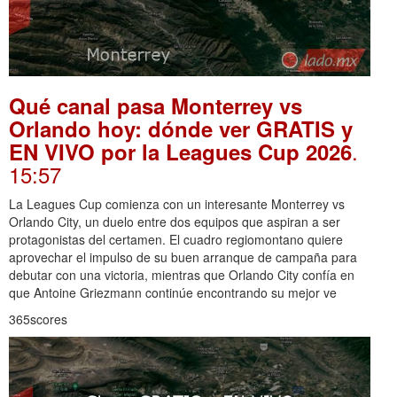
Qué canal pasa Monterrey vs
Orlando hoy: dónde ver GRATIS y
.
EN VIVO por la Leagues Cup 2026
15:57
La Leagues Cup comienza con un interesante Monterrey vs
Orlando City, un duelo entre dos equipos que aspiran a ser
protagonistas del certamen. El cuadro regiomontano quiere
aprovechar el impulso de su buen arranque de campaña para
debutar con una victoria, mientras que Orlando City confía en
que Antoine Griezmann continúe encontrando su mejor ve
365scores