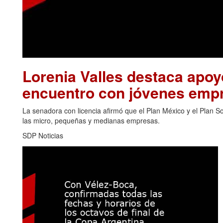
Lorenia Valles destaca apo
encuentro con jóvenes emp
La senadora con licencia afirmó que el Plan México y el Plan 
las micro, pequeñas y medianas empresas.
SDP Noticias