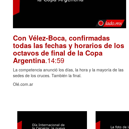
Con Vélez-Boca, confirmadas
todas las fechas y horarios de los
octavos de final de la Copa
.14:59
Argentina
La competencia anunció los días, la hora y la mayoría de las
sedes de los cruces. También la final.
Olé.com.ar