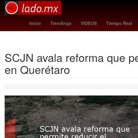
Argentina
Denuncia
26 de marzo
mallorca vs
Tempo
Inicio
Trendings
VIDEOS
Tiempo Real
SCJN avala reforma que per
en Querétaro