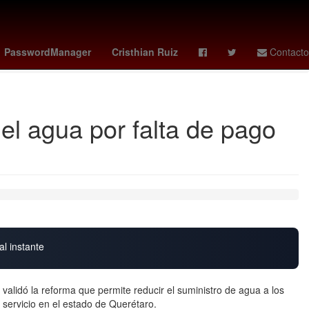
ticia de la nación
boca juniors - estudiantes
presupuesto
PasswordManager
Cristhian Ruiz
Contacto
el agua por falta de pago
al instante
validó la reforma que permite reducir el suministro de agua a los
 servicio en el estado de Querétaro.