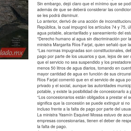
Sin embargo, dejó claro que el mínimo que se podr
además de que se deberá considerar las condicione
se les podrá disminuir.
Lo anterior, derivó de una acción de inconstitucion
República, la cual impugnó los artículos 74 y 75, ú
agua potable, alcantarillado y saneamiento del est
"Derecho humano al agua sin discriminación por la
ministra Margarita Ríos Farjat, quien señaló que la
“Las normas impugnadas son constitucionales, debe
pago por parte de los usuarios y que, lejos de se
que el servicio no sea suspendido y los prestador
menos 50 litros de agua diarios, tomando en cuent
mayor cantidad de agua en función de sus circunst
Ríos Farjat comentó que en el servicio de agua pot
privado y el social, aunque las autoridades municip
potable, y existe la posibilidad de concesionarlo a 
“Los concesionarios están obligados a prestar el se
significa que la concesión se puede extinguir si 
incluso frente a la falta de pago por parte del usuar
La ministra Yasmín Esquivel Mossa estuvo de acue
empresas concesionarias, tienen el deber de respe
la falta de pago.