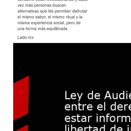
vez más personas buscan
alternativas que les permitan disfrutar
el mismo sabor, el mismo ritual y la
misma experiencia social, pero de
una forma más equilibrada.
Lado.mx