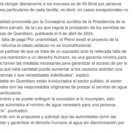
á otorgar diariamente a los morosos es de 50 litros por persona,
s particulares de cada familia, es decir, en casos excepcionales no
alidad promovida por la Consejería Jurídica de la Presidencia de la
ltimo párrafo, de la Ley que regula la prestación de los servicios de
ado de Querétaro, publicada el 9 de abril de 2024.
 falta de pago"Por unanimidad, el Pleno avaló el proyecto de la
 reforma al citado estatuto no es inconstitucional.
 partirse de que se trata de un supuesto ante la reiterada falta de
r una restricción a un derecho humano, es una garantía mínima para
es tomen las medidas necesarias para garantizar el acceso de por lo
a que esta cantidad puede aumentar si los usuarios solicitan una
ancias o sus necesidades individuales”, explicó.
able en Querétaro están involucrados el sector público, el sector
ales son las responsables originarias de prestar el servicio de agua
particulares.
rvicio y se puede extinguir la concesión si lo incumplen, esto
no se suministra el mínimo de agua necesario para una persona,
io”, puntualizó.
rdo con la propuesta y subrayó que las autoridades como las
tar y garantizar el derecho humano al agua sin discriminación por