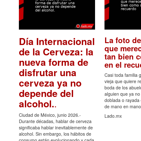
Día Internacional
La foto de
que merec
de la Cerveza: la
tan bien 
nueva forma de
en el rec
disfrutar una
Casi toda familia 
cerveza ya no
vieja que quiere re
boda de los abuelo
depende del
alguien que ya no 
alcohol.
.
doblada o rayada
de mano en mano 
Ciudad de México, junio 2026.-
Lado.mx
Durante décadas, hablar de cerveza
significaba hablar inevitablemente de
alcohol. Sin embargo, los hábitos de
consumo están evolucionando y cada