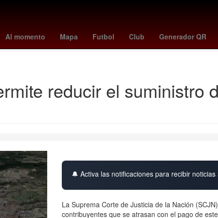
rada
cruzeiro - chapecoense
presidente de la suprema corte de jus
Al momento
Mapa
Futbol
Club
Generador QR
Ecatepec de Morelos
mite reducir el suministro d
🔔 Activa las notificaciones para recibir noticias 
La Suprema Corte de Justicia de la Nación (SCJN) 
contribuyentes que se atrasan con el pago de este