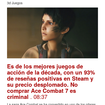
3d Juegos
Es de los mejores juegos de
acción de la década, con un 93%
de reseñas positivas en Steam y
su precio desplomado. No
comprar Ace Combat 7 es
. 08:37
criminal
La saga Ace Combat se ha convertido en uno de los pilares