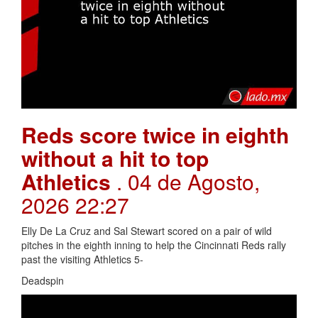
Reds score twice in eighth
without a hit to top
Athletics
. 04 de Agosto,
2026 22:27
Elly De La Cruz and Sal Stewart scored on a pair of wild
pitches in the eighth inning to help the Cincinnati Reds rally
past the visiting Athletics 5-
Deadspin