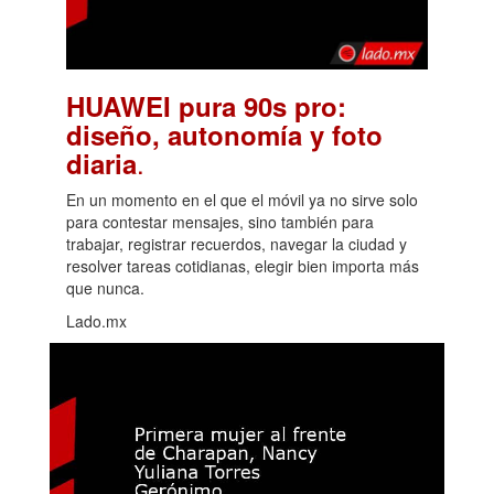
HUAWEI pura 90s pro:
diseño, autonomía y foto
.
diaria
En un momento en el que el móvil ya no sirve solo
para contestar mensajes, sino también para
trabajar, registrar recuerdos, navegar la ciudad y
resolver tareas cotidianas, elegir bien importa más
que nunca.
Lado.mx