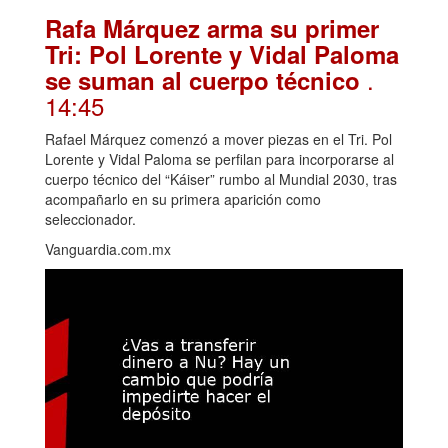
Rafa Márquez arma su primer
Tri: Pol Lorente y Vidal Paloma
.
se suman al cuerpo técnico
14:45
Rafael Márquez comenzó a mover piezas en el Tri. Pol
Lorente y Vidal Paloma se perfilan para incorporarse al
cuerpo técnico del “Káiser” rumbo al Mundial 2030, tras
acompañarlo en su primera aparición como
seleccionador.
Vanguardia.com.mx