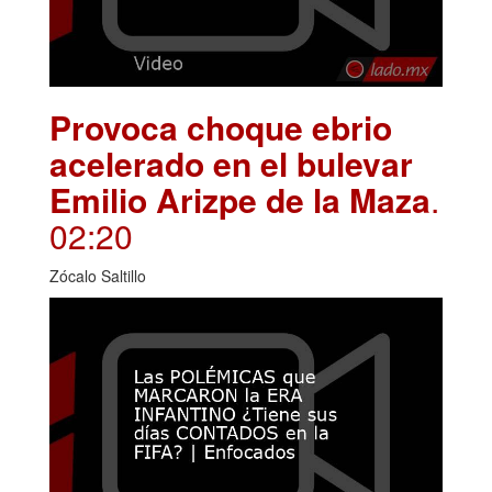
Provoca choque ebrio
acelerado en el bulevar
Emilio Arizpe de la Maza
.
02:20
Zócalo Saltillo