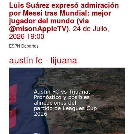
Luis Suárez expresó admiración
por Messi tras Mundial: mejor
jugador del mundo (via
. 24 de Julio,
@mlsonAppleTV)
2026 19:00
ESPN Deportes
austin fc - tijuana