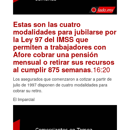
Estas son las cuatro
modalidades para jubilarse por
la Ley 97 del IMSS que
permiten a trabajadores con
Afore cobrar una pensión
mensual o retirar sus recursos
.16:20
al cumplir 875 semanas
Los asegurados que comenzaron a cotizar a partir de
julio de 1997 disponen de cuatro modalidades para
cobrar su retiro.
El Imparcial