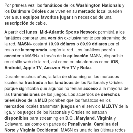
Por primera vez, los
fanáticos
de los
Washington Nationals
y
los
Baltimore
Orioles
que viven en su
mercado local
pueden
ver a sus
equipos favoritos jugar
sin necesidad de una
suscripción
de cable.
A partir del
lunes
,
Mid-Atlantic Sports Network
permitirá a los
fanáticos comprar una
versión
exclusivamente por streaming de
la red.
MASN+
costará
19.99 dólares
o
89.99 dólares
por el
resto de la
temporada
, según la red. Los fanáticos podrán
acceder
a MASN+ a través de la
aplicación
MASN, disponible
en el sitio web de la red, así como en plataformas como
iOS
,
Android
,
Apple TV
,
Amazon Fire TV
y
Roku
.
Durante muchos años, la falta de streaming en los mercados
locales ha
frustrado
a los
fanáticos
de los Nationals y Orioles
porque significaba que algunos no tenían
acceso
a la mayoría de
las
transmisiones
de los juegos. Los acuerdos de
derechos
televisivos
de la
MLB
prohíben que los fanáticos en los
mercados
locales transmitan
juegos
en el servicio
MLB.TV
de la
liga, y los juegos de los Nationals y Orioles no estaban
disponibles
para streaming en
D.C.
,
Maryland
,
Virginia
y
Delaware, así como en partes de
Pensilvania
,
Carolina del
Norte
y
Virginia Occidental
. MASN es una de las últimas redes