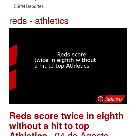
ESPN Deportes
reds - athletics
Reds score twice in eighth
without a hit to top
Athletics
. 04 de Agosto,