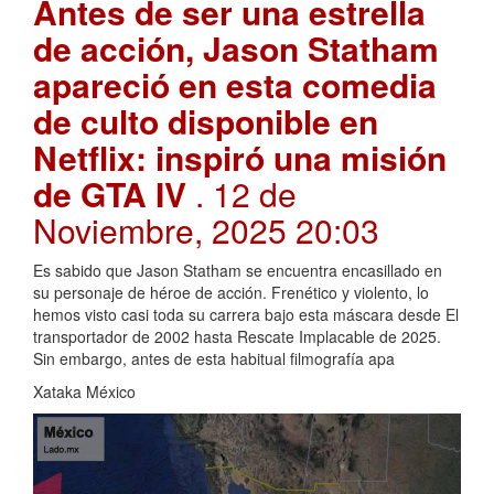
Antes de ser una estrella
de acción, Jason Statham
apareció en esta comedia
de culto disponible en
Netflix: inspiró una misión
de GTA IV
. 12 de
Noviembre, 2025 20:03
Es sabido que Jason Statham se encuentra encasillado en
su personaje de héroe de acción. Frenético y violento, lo
hemos visto casi toda su carrera bajo esta máscara desde El
transportador de 2002 hasta Rescate Implacable de 2025.
Sin embargo, antes de esta habitual filmografía apa
Xataka México