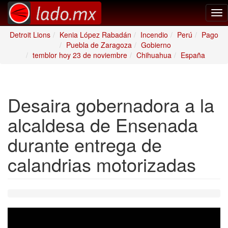
Tog
nav
Detroit Lions
Kenia López Rabadán
Incendio
Perú
Pago
Puebla de Zaragoza
Gobierno
temblor hoy 23 de noviembre
Chihuahua
España
Desaira gobernadora a la
alcaldesa de Ensenada
durante entrega de
calandrias motorizadas