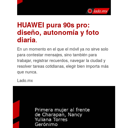
HUAWEI pura 90s pro:
diseño, autonomía y foto
.
diaria
En un momento en el que el móvil ya no sirve solo
para contestar mensajes, sino también para
trabajar, registrar recuerdos, navegar la ciudad y
resolver tareas cotidianas, elegir bien importa más
que nunca.
Lado.mx