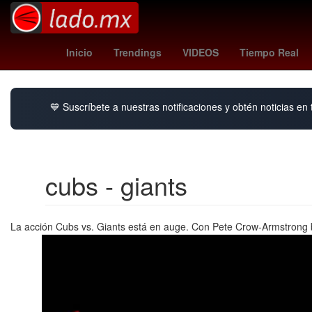
joão pedro
cruzeiro - chapecoense
Guillermo García Alcocer
Inicio
Trendings
VIDEOS
Tiempo Real
💙 Suscríbete a nuestras notificaciones y obtén noticias en
cubs - giants
La acción Cubs vs. Giants está en auge. Con Pete Crow-Armstrong b