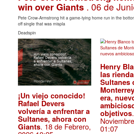
win over Giants
. 06 de Jun
Pete Crow-Armstrong hit a game-tying home run in the bottom o
off single that was mispla
Deadspin
Henry Bl
las riend
Sultanes 
Monterrey
¡Un viejo conocido!
era, nuev
Rafael Devers
ambicios
volvería a enfrentar a
objetivos
Sultanes, ahora con
Noviembre
. 18 de Febrero,
Giants
01:07