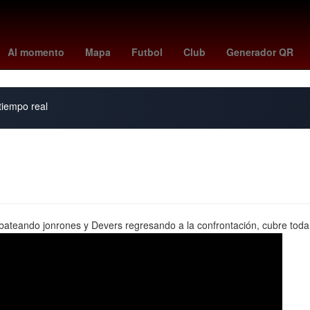
Gerard Piqué
wolves vs port vale
Desalojo
Senado de México
Al momento
Mapa
Futbol
Club
Generador QR
 tiempo real
ateando jonrones y Devers regresando a la confrontación, cubre toda