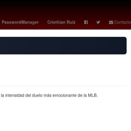
marvel rivals
Oficina de la Presidencia de la República
Liga 1
PasswordManager
Cristhian Ruiz
Contacto
 la intensidad del duelo más emocionante de la MLB.