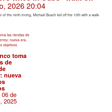
io, 2026 20:04
f the ninth inning, Michael Busch led off the 10th with a walk-
anco toma
as de
de
: nueva
os
os
. 06 de
, 2025