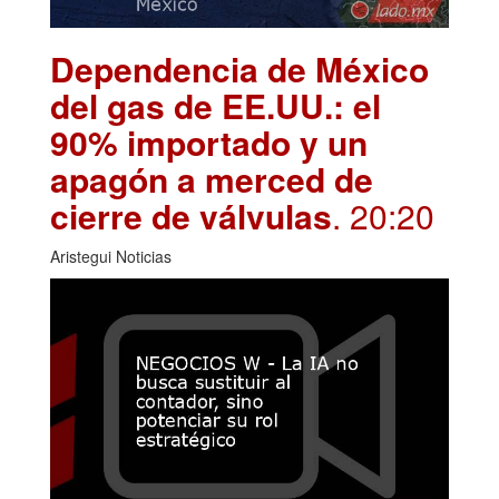
Dependencia de México
del gas de EE.UU.: el
90% importado y un
apagón a merced de
cierre de válvulas
. 20:20
Aristegui Noticias