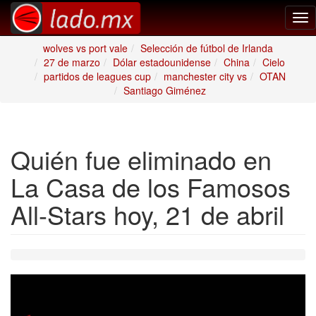
Tog
nav
wolves vs port vale
Selección de fútbol de Irlanda
27 de marzo
Dólar estadounidense
China
Cielo
partidos de leagues cup
manchester city vs
OTAN
Santiago Giménez
Quién fue eliminado en
La Casa de los Famosos
All-Stars hoy, 21 de abril