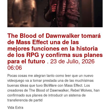
The Blood of Dawnwalker tomará
de Mass Effect una de las
mejores funciones en la historia
de los RPG y confirma sus planes
. 23 de Julio, 2026
para el futuro
06:06
Pocas cosas me alegran tanto como leer que un nuevo
videojuego va a tomar prestada una de las muchísimas
buenas ideas que tuvo BioWare con Mass Effect. Los
creadores de The Blood of Dawnwalker, Rebel Wolves, han
confirmado sus planes de introducir un sistema de
transferencia de partid
Vida Extra