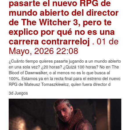
pasarte el nuevo RPG de
mundo abierto del director
de The Witcher 3, pero te
explico por qué no es una
carrera contrarreloj
. 01 de
Mayo, 2026 22:08
¿Cuánto tiempo quieres pasarte jugando a un mundo abierto
en una sola vez? ¿20 horas? ¿Quizá 100 horas? No en The
Blood of Dawnwalker, o al menos no es lo que busca al
100%. Estamos ya en la recta final para el estreno del nuevo
RPG de Mateusz Tomaszkiewicz, quien fuera director d
3d Juegos