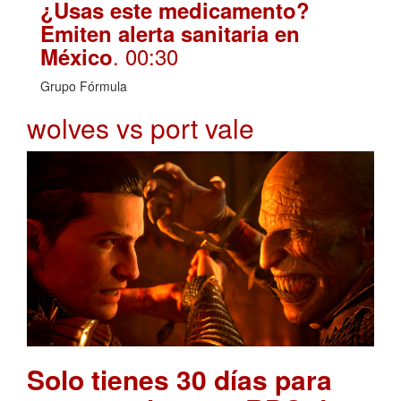
¿Usas este medicamento?
Emiten alerta sanitaria en
. 00:30
México
Grupo Fórmula
wolves vs port vale
Solo tienes 30 días para