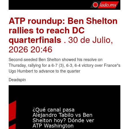
ATP roundup: Ben Shelton
rallies to reach DC
quarterfinals
. 30 de Julio,
2026 20:46
Second-seeded Ben Shelton showed his resolve on
Thursday, rallying for a 6-7 (3), 6-3, 6-4 victory over France"s
Ugo Humbert to advance to the quarter
Deadspin