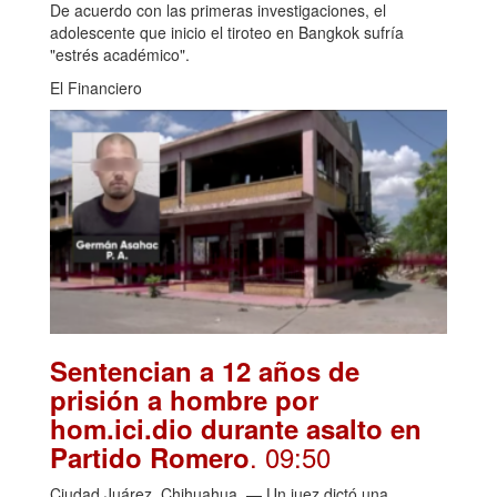
De acuerdo con las primeras investigaciones, el
adolescente que inicio el tiroteo en Bangkok sufría
"estrés académico".
El Financiero
Sentencian a 12 años de
prisión a hombre por
hom.ici.dio durante asalto en
. 09:50
Partido Romero
Ciudad Juárez, Chihuahua. — Un juez dictó una