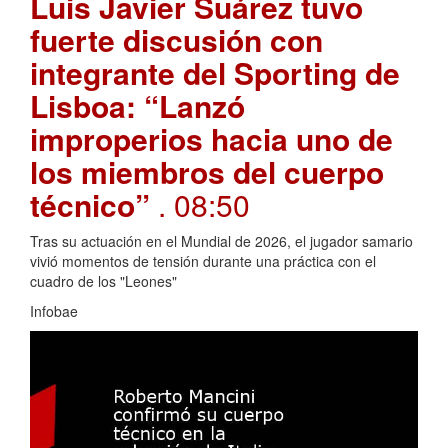
Luis Javier Suárez tuvo
fuerte discusión con
integrante del Sporting de
Lisboa: “Lanzó
improperios hacia uno de
los miembros del cuerpo
técnico”
. 08:50
Tras su actuación en el Mundial de 2026, el jugador samario
vivió momentos de tensión durante una práctica con el
cuadro de los "Leones"
Infobae