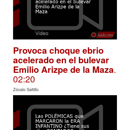
Provoca choque ebrio
acelerado en el bulevar
Emilio Arizpe de la Maza
.
02:20
Zócalo Saltillo