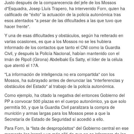
Justo después de la comparecencia del jefe de los Mossos
d"Esquadra, Josep Lluís Trapero, ha intervenido Forn, quien ha
calificado de "éxito" la actuación de la policía autonómica tras
esos atentados "a pesar de las dificultades a las que tuvo que
hacer frente".
Y una de esas dificultades y obstáculos, según ha reiterado en
varias ocasiones, es que a los Mossos no se les hubiera
informado de los contactos que tanto el CNI como la Guardia
Civil, y después la Policía Nacional, habían mantenido con el
imán de Ripoll (Girona) Abdelbaki Es Satty, el líder de la célula
que atentó el 17A.
"La información de inteligencia no era compartida" con los
Mossos, ha subrayado antes de denunciar las "interferencias y
obstáculos del Estado" al trabajo de la policía autonómica.
Como ejemplo, ha citado la negativa del entonces Gobierno del
PP a convocar 500 plazas en el cuerpo autonómico, ya que solo
permitía 50, y que la Guardia Civil paralizara la compra de
munición y armas largas para los Mossos pese a que la
Secretaría de Estado de Seguridad sí accedió a ello.
Para Forn, la "lista de despropósitos" del Gobierno central en ese
momento "es larga" y va más allá de que no se informara de los