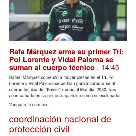
Rafa Márquez arma su primer Tri:
Pol Lorente y Vidal Paloma se
. 14:45
suman al cuerpo técnico
Rafael Márquez comenzó a mover piezas en el Tri. Pol
Lorente y Vidal Paloma se perfilan para incorporarse al
cuerpo técnico del “Káiser” rumbo al Mundial 2030, tras
acompañarlo en su primera aparición como seleccionador.
Vanguardia.com.mx
coordinación nacional de
protección civil