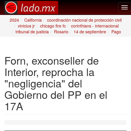
Tog
nav
2024
California
coordinación nacional de protección civil
vinicius jr
chicago fire fc
corinthians - internacional
tribunal de justicia
Rosario
14 de septiembre
Pago
Forn, exconseller de
Interior, reprocha la
"negligencia" del
Gobierno del PP en el
17A