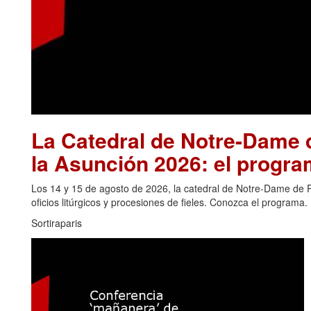
La Catedral de Notre-Dame d
la Asunción 2026: el progra
Los 14 y 15 de agosto de 2026, la catedral de Notre-Dame de Pa
oficios litúrgicos y procesiones de fieles. Conozca el programa.
Sortiraparis