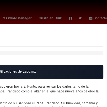
efina Vázquez Mota
Gabriel Quadri
4 de abril
PasswordManager
Cristhian Ruiz
Contacto
otificaciones de Lado.mx
dieron hoy a El Punto, para revisar los daños tanto de la
Papa Francisco como el altar en el que hace nueve años celebró la
miento de su Santidad el Papa Francisco. Su humildad, cercanía y