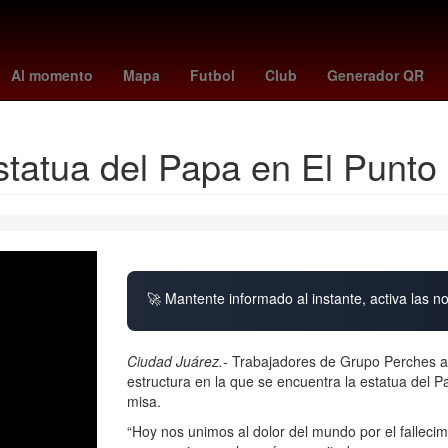
cias Similares
El infierno
santos vs ucv
Jonatan Maidana
Jos
Al momento
Mapa
Futbol
Club
Generador QR
statua del Papa en El Punto
🚀 Mantente informado al instante, activa las n
Ciudad Juárez.-
Trabajadores de Grupo Perches acu
estructura en la que se encuentra la estatua del 
misa.
“Hoy nos unimos al dolor del mundo por el falleci