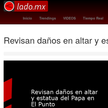
Cohete
orioles - angels
Matt Damon
Farma
Inicio
Trendings
VIDEOS
Tiempo Real
Revisan daños en altar y e