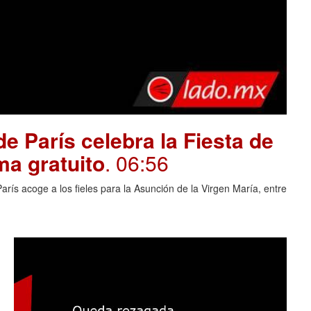
e París celebra la Fiesta de
ma gratuito
. 06:56
rís acoge a los fieles para la Asunción de la Virgen María, entre