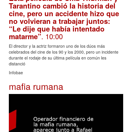
Tarantino cambió la historia del
cine, pero un accidente hizo que
no volvieran a trabajar juntos:
“Le dije que había intentado
. 10:00
matarme”
El director y la actriz formaron uno de los dúos más
celebrados del cine de los 90 y los 2000, pero un incidente
durante el rodaje de su última película en común les
distanció
Infobae
mafia rumana