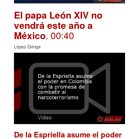
El papa León XIV no
vendrá este año a
México
. 00:40
López-Dóriga
De la Espriella asume el poder