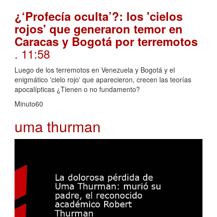
¿‘Profecía oculta’?: los 'cielos
rojos' que generaron temor en
Caracas y Bogotá por terremotos
. 11:58
Luego de los terremotos en Venezuela y Bogotá y el
enigmático 'cielo rojo' que aparecieron, crecen las teorías
apocalípticas ¿Tienen o no fundamento?
Minuto60
uma thurman