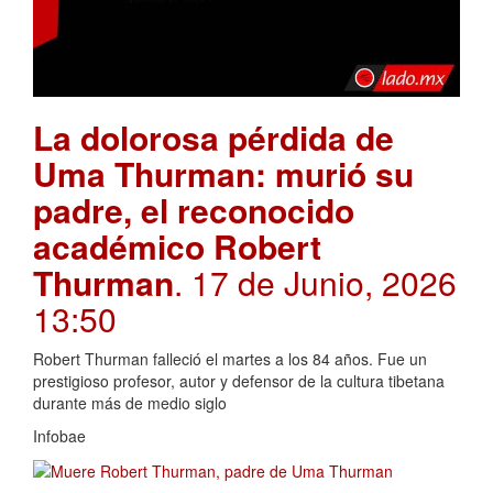
La dolorosa pérdida de
Uma Thurman: murió su
padre, el reconocido
académico Robert
Thurman
. 17 de Junio, 2026
13:50
Robert Thurman falleció el martes a los 84 años. Fue un
prestigioso profesor, autor y defensor de la cultura tibetana
durante más de medio siglo
Infobae