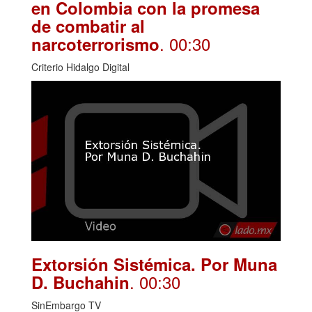
en Colombia con la promesa
de combatir al
. 00:30
narcoterrorismo
Criterio Hidalgo Digital
Extorsión Sistémica. Por Muna
. 00:30
D. Buchahin
SinEmbargo TV