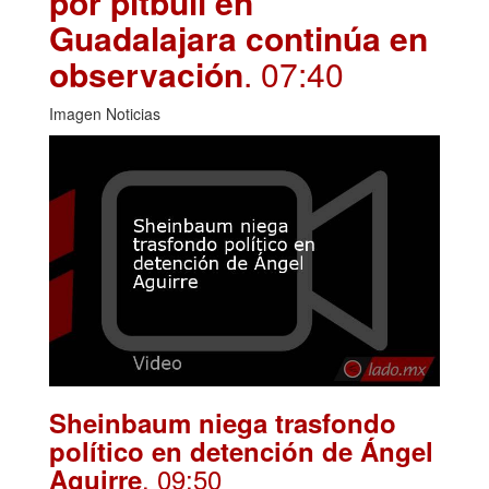
por pitbull en
Guadalajara continúa en
observación
. 07:40
Imagen Noticias
Sheinbaum niega trasfondo
político en detención de Ángel
. 09:50
Aguirre