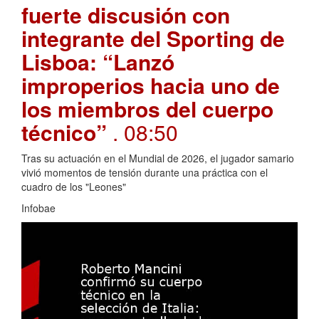
fuerte discusión con
integrante del Sporting de
Lisboa: “Lanzó
improperios hacia uno de
los miembros del cuerpo
técnico”
. 08:50
Tras su actuación en el Mundial de 2026, el jugador samario
vivió momentos de tensión durante una práctica con el
cuadro de los "Leones"
Infobae