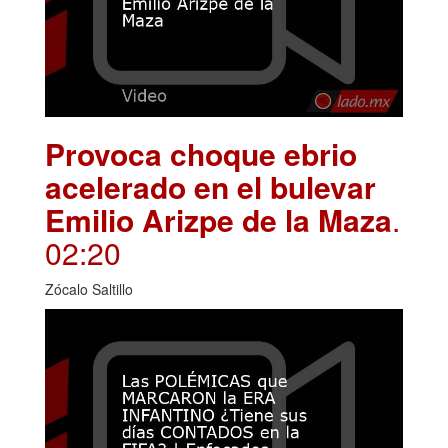
Provoca choque ebrio
acelerado en el bulevar
Emilio Arizpe de la Maza
.
02:20
Zócalo Saltillo