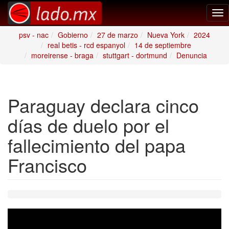
Tog
nav
psv - nac
Gobierno
27 de marzo
Nueva York
2024
real betis - rcd espanyol
14 de septiembre
moreirense - braga
stuttgart - dortmund
Denuncia
Paraguay declara cinco
días de duelo por el
fallecimiento del papa
Francisco