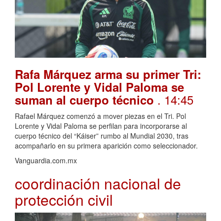
Rafa Márquez arma su primer Tri:
Pol Lorente y Vidal Paloma se
. 14:45
suman al cuerpo técnico
Rafael Márquez comenzó a mover piezas en el Tri. Pol
Lorente y Vidal Paloma se perfilan para incorporarse al
cuerpo técnico del “Káiser” rumbo al Mundial 2030, tras
acompañarlo en su primera aparición como seleccionador.
Vanguardia.com.mx
coordinación nacional de
protección civil